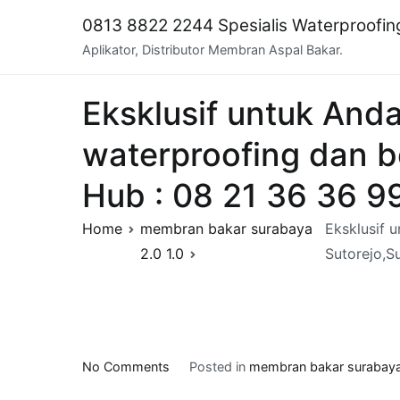
Skip
0813 8822 2244 Spesialis Waterproofi
to
Aplikator, Distributor Membran Aspal Bakar.
content
Eksklusif untuk And
waterproofing dan b
Hub : 08 21 36 36 9
Home
membran bakar surabaya
Eksklusif 
2.0 1.0
Sutorejo,S
on
No Comments
Posted in
membran bakar surabaya
Eksklusif