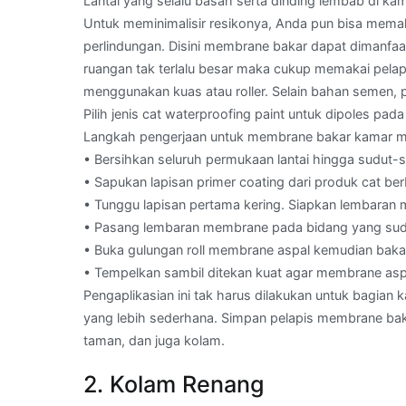
Lantai yang selalu basah serta dinding lembab di k
Untuk meminimalisir resikonya, Anda pun bisa mema
perlindungan. Disini membrane bakar dapat dimanfaat
ruangan tak terlalu besar maka cukup memakai pela
menggunakan kuas atau roller. Selain bahan semen, 
Pilih jenis cat waterproofing paint untuk dipoles pa
Langkah pengerjaan untuk membrane bakar kamar ma
• Bersihkan seluruh permukaan lantai hingga sudut-
• Sapukan lapisan primer coating dari produk cat ber
• Tunggu lapisan pertama kering. Siapkan lembaran me
• Pasang lembaran membrane pada bidang yang sudah
• Buka gulungan roll membrane aspal kemudian bakar 
• Tempelkan sambil ditekan kuat agar membrane asp
Pengaplikasian ini tak harus dilakukan untuk bagia
yang lebih sederhana. Simpan pelapis membrane bakar
taman, dan juga kolam.
2. Kolam Renang