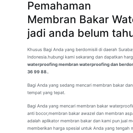
Pemahaman
untuk
Anda
Membran Bakar Wate
mencari
jasa
jadi anda belum tah
waterproofing
membran
waterproofing
Khusus Bagi Anda yang berdomisili di daerah Surabay
dan
Indonesia.hubungi kami sekarang dan dapatkan harg
berdomisili
waterproofing membran waterproofing dan berdomis
di
36 99 88.
.
Area
Dukuh
Bagi Anda yang sedang mencari membran bakar d
Sutorejo,Surabaya
tempat yang tepat.
–
Bagi Anda yang mencari membran bakar waterproof
Hub
anti bocor,membran bakar awazel dan membran aspal
:
adalah aplikator membran bakar dan kami pun jual 
08
memberikan harga spesial untuk Anda yang tengah
21