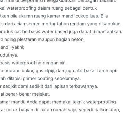
amar mandi berpotensi mengakibatkan berbagai masalah.
kai waterproofing dalam ruang sebagai bentuk
kan bila ukuran ruang kamar mandi cukup luas. Bila
pis dari acian semen mortar tahan rendam yang disapukan
produk cat berbasis water based juga dapat dimanfaatkan.
da dinding plesteran maupun bagian beton.
ndi, yakni:
sudutnya.
basis waterproofing dengan air.
mbrane bakar, gas elpiji, dan juga alat bakar torch api.
 dilapisi primer coating sebelumnya.
sedikit demi sedikit dari lapisan terbawahnya.
al benar-benar melekat.
n kamar mandi. Anda dapat memakai teknik waterproofing
 untuk bagian di luaran rumah saja, seperti balkon atap,