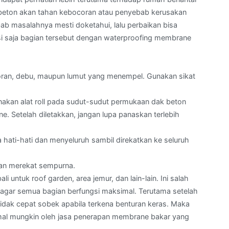
 beton akan tahan kebocoran atau penyebab kerusakan
ebab masalahnya mesti doketahui, lalu perbaikan bisa
apisi saja bagian tersebut dengan waterproofing membrane
toran, debu, maupun lumut yang menempel. Gunakan sikat
akan alat roll pada sudut-sudut permukaan dak beton
e. Setelah diletakkan, jangan lupa panaskan terlebih
ati-hati dan menyeluruh sambil direkatkan ke seluruh
dan merekat sempurna.
i untuk roof garden, area jemur, dan lain-lain. Ini salah
s agar semua bagian berfungsi maksimal. Terutama setelah
idak cepat sobek apabila terkena benturan keras. Maka
imal mungkin oleh jasa penerapan membrane bakar yang