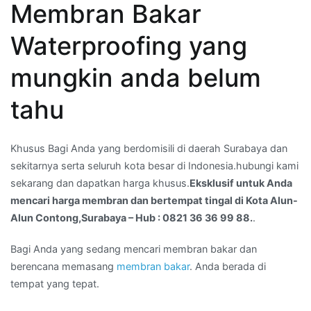
Membran Bakar
membran
dan
Waterproofing yang
bertempat
tingal
mungkin anda belum
di
Kota
tahu
Alun-
Alun
Khusus Bagi Anda yang berdomisili di daerah Surabaya dan
Contong,Surabaya
sekitarnya serta seluruh kota besar di Indonesia.hubungi kami
–
sekarang dan dapatkan harga khusus.
Eksklusif untuk Anda
Hub
mencari harga membran dan bertempat tingal di Kota Alun-
:
Alun Contong,Surabaya – Hub : 0821 36 36 99 88.
.
0821
36
Bagi Anda yang sedang mencari membran bakar dan
36
berencana memasang
membran bakar
. Anda berada di
99
tempat yang tepat.
88.