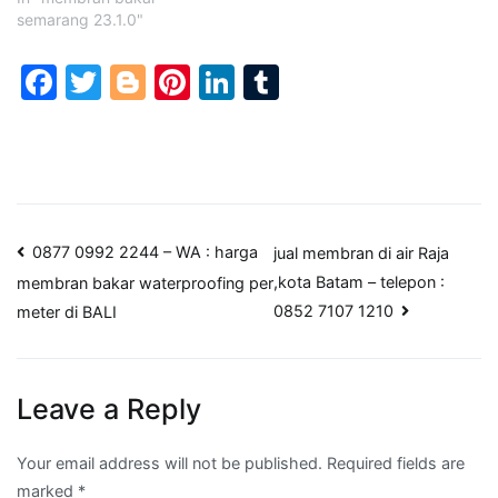
semarang 23.1.0"
Facebook
Twitter
Blogger
Pinterest
LinkedIn
Tumblr
Post
0877 0992 2244 – WA : harga
jual membran di air Raja
,kota Batam – telepon :
membran bakar waterproofing per
navigation
0852 7107 1210
meter di BALI
Leave a Reply
Your email address will not be published.
Required fields are
marked
*