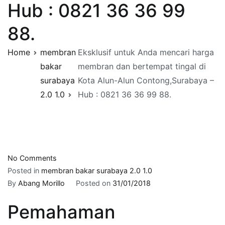
Hub : 0821 36 36 99
88.
Home
membran
Eksklusif untuk Anda mencari harga
bakar
membran dan bertempat tingal di
surabaya
Kota Alun-Alun Contong,Surabaya –
2.0 1.0
Hub : 0821 36 36 99 88.
on
No Comments
Eksklusif
Posted in
membran bakar surabaya 2.0 1.0
untuk
By
Abang Morillo
Posted on
31/01/2018
Anda
Pemahaman
mencari
harga