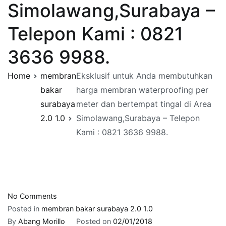
Simolawang,Surabaya –
Telepon Kami : 0821
3636 9988.
Home
membran
Eksklusif untuk Anda membutuhkan
bakar
harga membran waterproofing per
surabaya
meter dan bertempat tingal di Area
2.0 1.0
Simolawang,Surabaya – Telepon
Kami : 0821 3636 9988.
on
No Comments
Eksklusif
Posted in
membran bakar surabaya 2.0 1.0
untuk
By
Abang Morillo
Posted on
02/01/2018