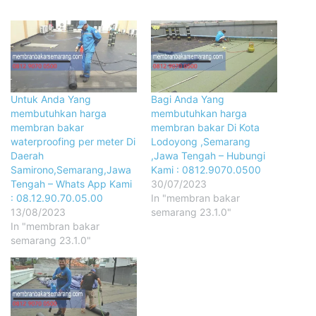
Untuk Anda Yang
Bagi Anda Yang
membutuhkan harga
membutuhkan harga
membran bakar
membran bakar Di Kota
waterproofing per meter Di
Lodoyong ,Semarang
Daerah
,Jawa Tengah – Hubungi
Samirono,Semarang,Jawa
Kami : 0812.9070.0500
Tengah – Whats App Kami
30/07/2023
: 08.12.90.70.05.00
In "membran bakar
13/08/2023
semarang 23.1.0"
In "membran bakar
semarang 23.1.0"