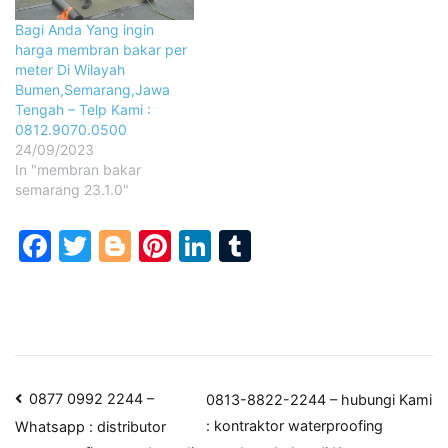
Bagi Anda Yang ingin
harga membran bakar per
meter Di Wilayah
Bumen,Semarang,Jawa
Tengah – Telp Kami :
0812.9070.0500
24/09/2023
In "membran bakar
semarang 23.1.0"
Facebook
Twitter
Blogger
Pinterest
LinkedIn
Tumblr
Post
0877 0992 2244 –
0813-8822-2244 – hubungi Kami
: kontraktor waterproofing
Whatsapp : distributor
navigation