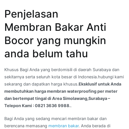
Anda
Penjelasan
membutuhkan
harga
Membran Bakar Anti
membran
waterproofing
Bocor yang mungkin
per
meter
anda belum tahu
dan
bertempat
tingal
Khusus Bagi Anda yang berdomisili di daerah Surabaya dan
di
sekitarnya serta seluruh kota besar di Indonesia.hubungi kami
Area
sekarang dan dapatkan harga khusus.
Eksklusif untuk Anda
Simolawang,Surabaya
membutuhkan harga membran waterproofing per meter
–
dan bertempat tingal di Area Simolawang,Surabaya –
Telepon
Telepon Kami : 0821 3636 9988.
.
Kami
Bagi Anda yang sedang mencari membran bakar dan
:
berencana memasang
membran bakar
. Anda berada di
0821