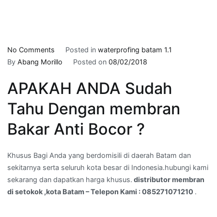
on
No Comments
Posted in
waterprofing batam 1.1
distributor
By
Abang Morillo
Posted on
08/02/2018
membran
APAKAH ANDA Sudah
di
setokok
Tahu Dengan membran
,kota
Batam
Bakar Anti Bocor ?
–
Telepon
Khusus Bagi Anda yang berdomisili di daerah Batam dan
Kami
sekitarnya serta seluruh kota besar di Indonesia.hubungi kami
:
sekarang dan dapatkan harga khusus.
distributor membran
085271071210
di setokok ,kota Batam – Telepon Kami : 085271071210
.