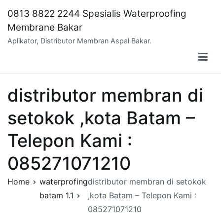
Skip
0813 8822 2244 Spesialis Waterproofing
to
Membrane Bakar
content
Aplikator, Distributor Membran Aspal Bakar.
distributor membran di
setokok ,kota Batam –
Telepon Kami :
085271071210
Home
waterprofing
distributor membran di setokok
batam 1.1
,kota Batam – Telepon Kami :
085271071210