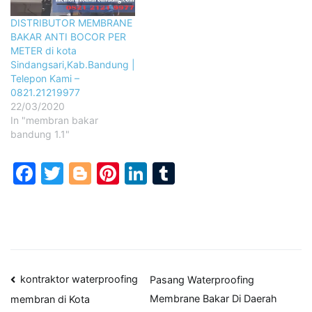
DISTRIBUTOR MEMBRANE
BAKAR ANTI BOCOR PER
METER di kota
Sindangsari,Kab.Bandung |
Telepon Kami –
0821.21219977
22/03/2020
In "membran bakar
bandung 1.1"
Facebook
Twitter
Blogger
Pinterest
LinkedIn
Tumblr
Post
kontraktor waterproofing
Pasang Waterproofing
Membrane Bakar Di Daerah
membran di Kota