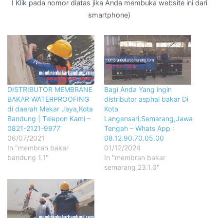
( Klik pada nomor diatas jika Anda membuka website ini dari
smartphone)
DISTRIBUTOR MEMBRANE
Bagi Anda Yang ingin
BAKAR WATERPROOFING
distributor asphal bakar Di
di daerah Mekar Jaya,Kota
Kota
Bandung | Telepon Kami –
Langensari,Semarang,Jawa
0821-2121-9977
Tengah – Whats App :
06/07/2021
08.12.90.70.05.00
In "membran bakar
01/12/2024
bandung 1.1"
In "membran bakar
semarang 23.1.0"