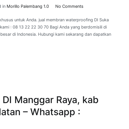
on
d in
Morillo Palembang 1.0
No Comments
jual
khusus untuk Anda. jual membran waterproofing DI Suka
membran
kami : 08 13 22 22 30 70 Bagi Anda yang berdomisili di
waterproofing
 besar di Indonesia. Hubungi kami sekarang dan dapatkan
DI
Suka
Menang,
kab
Muara
Enim, Sumatra
Selatan
–
telepon
 DI Manggar Raya, kab
kami
:
latan – Whatsapp :
08
13
22