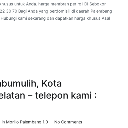
khusus untuk Anda. harga membran per roll DI Sebokor,
membran
2 22 30 70 Bagi Anda yang berdomisili di daerah Palembang
per
ia. Hubungi kami sekarang dan dapatkan harga khusus Asal
roll
DI
Sebokor,
kab
Banyuasin, Sumatra
Selatan
–
telepon
:
bumulih, Kota
08
13
latan – telepon kami :
22
22
30
70
on
 in
Morillo Palembang 1.0
No Comments