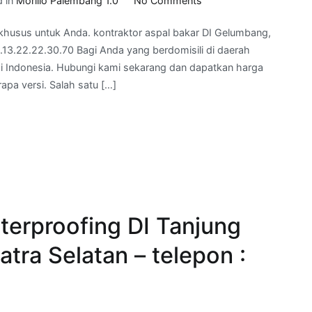
d in
Morillo Palembang 1.0
No Comments
kontraktor
khusus untuk Anda. kontraktor aspal bakar DI Gelumbang,
aspal
.13.22.22.30.70 Bagi Anda yang berdomisili di daerah
bakar
di Indonesia. Hubungi kami sekarang dan dapatkan harga
DI
a versi. Salah satu […]
Gelumbang,
kab
Muara
Enim, Sumatra
Selatan
–
telepon
kami
terproofing DI Tanjung
:
08.13.22.22.30.70
tra Selatan – telepon :