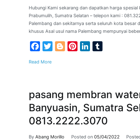
Hubungi Kami sekarang dan dapatkan harga spesial 
Prabumulih, Sumatra Selatan – telepon kami : 081.32
Palembang dan sekitarnya serta seluruh kota besar 
khusus Asal usul nama Palembang mempunyai beberap
Facebook
Twitter
Blogger
Pinterest
LinkedIn
Tumblr
Read More
pasang membran waterp
Banyuasin, Sumatra Sel
0813.2222.3070
By
Abang Morillo
Posted on
05/04/2022
Poste