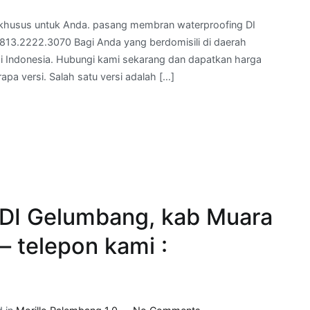
pasang
 khusus untuk Anda. pasang membran waterproofing DI
membran
0813.2222.3070 Bagi Anda yang berdomisili di daerah
waterproofing
di Indonesia. Hubungi kami sekarang dan dapatkan harga
DI
a versi. Salah satu versi adalah […]
Betung,
kab
Banyuasin, Sumatra
Selatan
–
telepon
:
0813.2222.3070
r DI Gelumbang, kab Muara
– telepon kami :
on