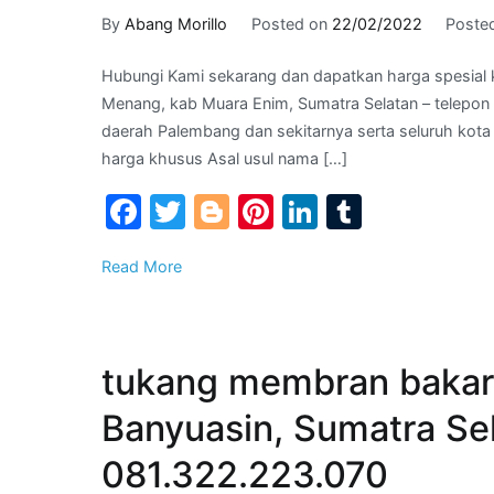
By
Abang Morillo
Posted on
22/02/2022
Poste
Hubungi Kami sekarang dan dapatkan harga spesial 
Menang, kab Muara Enim, Sumatra Selatan – telepon 
daerah Palembang dan sekitarnya serta seluruh kota
harga khusus Asal usul nama […]
Facebook
Twitter
Blogger
Pinterest
LinkedIn
Tumblr
Read More
tukang membran bakar
Banyuasin, Sumatra Se
081.322.223.070