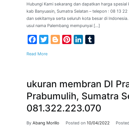
Hubungi Kami sekarang dan dapatkan harga spesial 
kab Banyuasin, Sumatra Selatan – telepon : 08 13 2
dan sekitarnya serta seluruh kota besar di Indones
usul nama Palembang mempunyai […]
Facebook
Twitter
Blogger
Pinterest
LinkedIn
Tumblr
Read More
ukuran membran DI Pra
Prabumulih, Sumatra Se
081.322.223.070
By
Abang Morillo
Posted on
10/04/2022
Posted