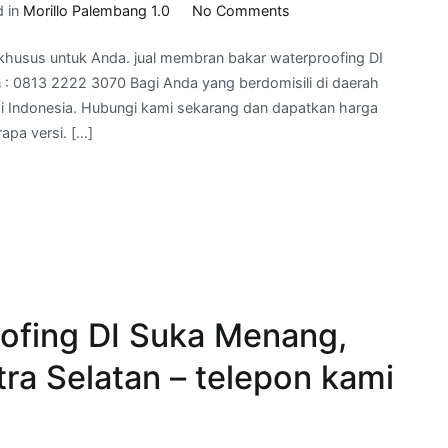
on
d in
Morillo Palembang 1.0
No Comments
jual
khusus untuk Anda. jual membran bakar waterproofing DI
membran
n : 0813 2222 3070 Bagi Anda yang berdomisili di daerah
bakar
di Indonesia. Hubungi kami sekarang dan dapatkan harga
waterproofing
pa versi. […]
DI
Tanjung
Agung,
kab
Lahat, Sumatra
Selatan
–
telepon
ofing DI Suka Menang,
:
0813
ra Selatan – telepon kami
2222
3070