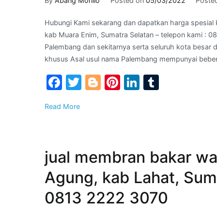
By
Abang Morillo
Posted on
05/03/2022
Poste
Hubungi Kami sekarang dan dapatkan harga spesial 
kab Muara Enim, Sumatra Selatan – telepon kami : 08
Palembang dan sekitarnya serta seluruh kota besar 
khusus Asal usul nama Palembang mempunyai beberap
Facebook
Twitter
Blogger
Pinterest
LinkedIn
Tumblr
Read More
jual membran bakar wa
Agung, kab Lahat, Suma
0813 2222 3070