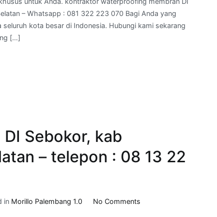
khusus untuk Anda. kontraktor waterproofing membran DI
waterproofing
Selatan – Whatsapp : 081 322 223 070 Bagi Anda yang
membran
a seluruh kota besar di Indonesia. Hubungi kami sekarang
DI
ng […]
Metro
Rejo,
kab
Ogan
Komering
Ulu
Timur, Sumatra
Selatan
 DI Sebokor, kab
–
Whatsapp
atan – telepon : 08 13 22
:
081
322
223
on
d in
Morillo Palembang 1.0
No Comments
070
harga