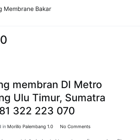
ng Membrane Bakar
.0
ing membran DI Metro
ng Ulu Timur, Sumatra
081 322 223 070
on
d in
Morillo Palembang 1.0
No Comments
kontraktor