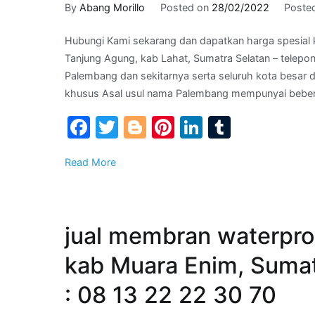
By
Abang Morillo
Posted on
28/02/2022
Poste
Hubungi Kami sekarang dan dapatkan harga spesial 
Tanjung Agung, kab Lahat, Sumatra Selatan – telepo
Palembang dan sekitarnya serta seluruh kota besar 
khusus Asal usul nama Palembang mempunyai bebera
Facebook
Twitter
Blogger
Pinterest
LinkedIn
Tumblr
Read More
jual membran waterpro
kab Muara Enim, Sumat
: 08 13 22 22 30 70