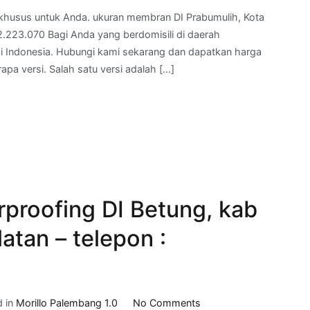
ukuran
khusus untuk Anda. ukuran membran DI Prabumulih, Kota
membran
2.223.070 Bagi Anda yang berdomisili di daerah
DI
di Indonesia. Hubungi kami sekarang dan dapatkan harga
Prabumulih,
a versi. Salah satu versi adalah […]
Kota
Prabumulih, Sumatra
Selatan
–
telepon
kami
:
081.322.223.070
roofing DI Betung, kab
atan – telepon :
on
d in
Morillo Palembang 1.0
No Comments