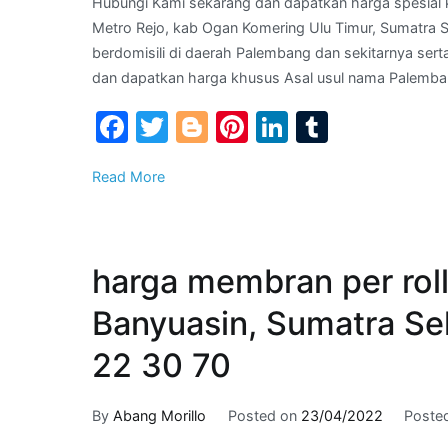
Hubungi Kami sekarang dan dapatkan harga spesial 
Metro Rejo, kab Ogan Komering Ulu Timur, Sumatra 
berdomisili di daerah Palembang dan sekitarnya sert
dan dapatkan harga khusus Asal usul nama Palemba
Facebook
Twitter
Blogger
Pinterest
LinkedIn
Tumblr
Read More
harga membran per roll
Banyuasin, Sumatra Sel
22 30 70
By
Abang Morillo
Posted on
23/04/2022
Poste