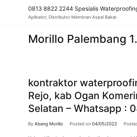
Skip
0813 8822 2244 Spesialis Waterproofi
to
Aplikator, Distributor Membran Aspal Bakar.
content
Morillo Palembang 1
kontraktor waterproof
Rejo, kab Ogan Komeri
Selatan – Whatsapp : 
By
Abang Morillo
Posted on
04/05/2022
Poste