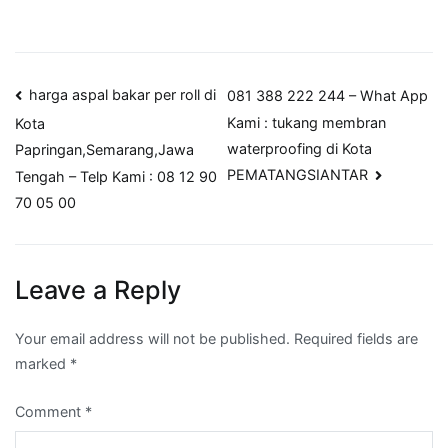
Post
harga aspal bakar per roll di
081 388 222 244 – What App
Kami : tukang membran
Kota
navigation
waterproofing di Kota
Papringan,Semarang,Jawa
PEMATANGSIANTAR
Tengah – Telp Kami : 08 12 90
70 05 00
Leave a Reply
Your email address will not be published.
Required fields are
marked
*
Comment
*