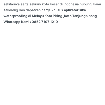
sekitarnya serta seluruh kota besar di Indonesia.hubungi kami
–
sekarang dan dapatkan harga khusus.
aplikator sika
Whatsapp
waterproofing di Melayu Kota Piring ,Kota Tanjungpinang –
Kami
Whatsapp Kami : 0852 7107 1210
.
:
0852
7107
1210