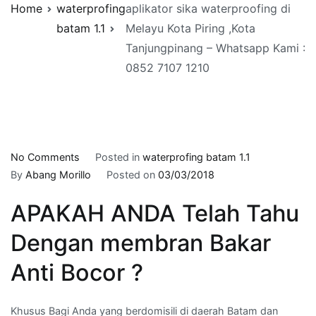
Home
waterprofing
aplikator sika waterproofing di
batam 1.1
Melayu Kota Piring ,Kota
Tanjungpinang – Whatsapp Kami :
0852 7107 1210
on
No Comments
Posted in
waterprofing batam 1.1
aplikator
By
Abang Morillo
Posted on
03/03/2018
sika
APAKAH ANDA Telah Tahu
waterproofing
di
Dengan membran Bakar
Melayu
Kota
Anti Bocor ?
Piring
,Kota
Khusus Bagi Anda yang berdomisili di daerah Batam dan
Tanjungpinang