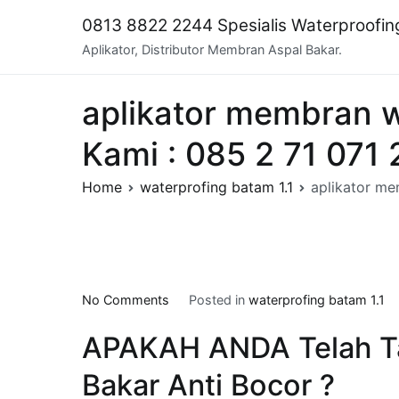
Skip
0813 8822 2244 Spesialis Waterproofi
to
Aplikator, Distributor Membran Aspal Bakar.
content
aplikator membran w
Kami : 085 2 71 071 
Home
waterprofing batam 1.1
aplikator me
on
No Comments
Posted in
waterprofing batam 1.1
aplikator
APAKAH ANDA Telah T
membran
waterproofing
Bakar Anti Bocor ?
di