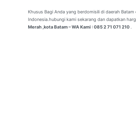
batu
Merah
Khusus Bagi Anda yang berdomisili di daerah Batam d
,kota
Indonesia.hubungi kami sekarang dan dapatkan harg
Batam
Merah ,kota Batam – WA Kami : 085 2 71 071 210
.
–
WA
Kami
:
085
2
71
071
210