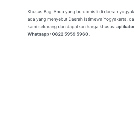
PAKUALAMAN,JOGJAKARTA
–
Khusus Bagi Anda yang berdomisili di daerah yogyak
Whatsapp
ada yang menyebut Daerah Istimewa Yogyakarta. dan 
:
kami sekarang dan dapatkan harga khusus.
aplikat
0822
Whatsapp : 0822 5959 5960
.
5959
5960