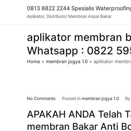
Skip
0813 8822 2244 Spesialis Waterproofi
to
Aplikator, Distributor Membran Aspal Bakar.
content
aplikator membran
Whatsapp : 0822 5
Home
membran jogya 1.0
aplikator memb
on
No Comments
Posted in
membran jogya 1.0
B
aplikator
APAKAH ANDA Telah T
membran
bakar
membran Bakar Anti Bo
di