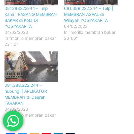
081388222244 – Telp
081.388.222.244 – Telp |
Kami | PASANG MEMBRAN
MEMBRAN ASPAL di
BAKAR di Kota DI
Wilayah YOGYAKARTA
YOGYAKARTA
04/02/2023
04/02/2023
In "morillo membran bakar
In "morillo membran bakar
23 1.0"
23 1.0"
081.388.222.244 –
hubungi | APLIKATOR
MEMBRAN di Daerah
TARAKAN
04/02/2023
In "morillo membran bakar
23 1.0"