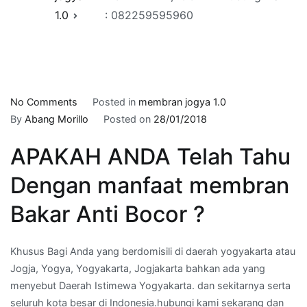
1.0
: 082259595960
on
No Comments
Posted in
membran jogya 1.0
aplikator
By
Abang Morillo
Posted on
28/01/2018
membran
APAKAH ANDA Telah Tahu
bakar
di
Dengan manfaat membran
NGAMPILAN,YOGYA
–
Bakar Anti Bocor ?
hubungi
kami
Khusus Bagi Anda yang berdomisili di daerah yogyakarta atau
:
Jogja, Yogya, Yogyakarta, Jogjakarta bahkan ada yang
082259595960
menyebut Daerah Istimewa Yogyakarta. dan sekitarnya serta
seluruh kota besar di Indonesia.hubungi kami sekarang dan