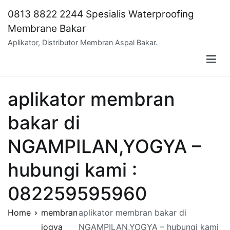
Skip
0813 8822 2244 Spesialis Waterproofing
to
Membrane Bakar
content
Aplikator, Distributor Membran Aspal Bakar.
aplikator membran
bakar di
NGAMPILAN,YOGYA –
hubungi kami :
082259595960
Home
membran
aplikator membran bakar di
jogya
NGAMPILAN,YOGYA – hubungi kami