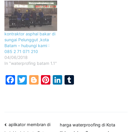
kontraktor asphal bakar di
sungai Pelunggut ,kota
Batam – hubungi kami :
085 2 71 071 210
04/06/2018
In "waterprofing batam 1.1"
Facebook
Twitter
Blogger
Pinterest
LinkedIn
Tumblr
Post
aplikator membran di
harga waterproofing di Kota