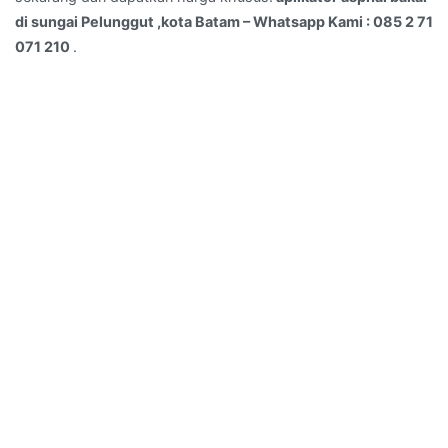
Kami
di sungai Pelunggut ,kota Batam – Whatsapp Kami : 085 2 71
:
071 210
.
085
2
71
071
210