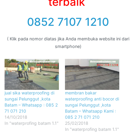
terbaik
0852 7107 1210
( Klik pada nomor diatas jika Anda membuka website ini dari
smartphone)
jual sika waterproofing di
membran bakar
sungai Pelunggut ,kota
waterproofing anti bocor di
Batam – Whatsapp : 085 2
sungai Pelunggut ,kota
71 071 210
Batam – Whatsapp Kami :
14/10/2018
085 2 71 071 210
In "waterprofing batam 1.1"
25/02/2018
In "waterprofing batam 1.1"