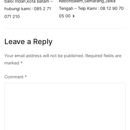
Kebondalem,Semarang,Jawa
baloi Indah,kota Batam –
navigation
Tengah – Telp Kami : 08 12 90 70
hubungi kami : 085 2 71
05 00
071 210
Leave a Reply
Your email address will not be published.
Required fields are
marked
*
Comment
*