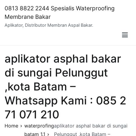
Skip
0813 8822 2244 Spesialis Waterproofing
to
Membrane Bakar
content
Aplikator, Distributor Membran Aspal Bakar.
aplikator asphal bakar
di sungai Pelunggut
,kota Batam –
Whatsapp Kami : 085 2
71 071 210
Home
waterprofing
aplikator asphal bakar di sungai
batam 1.1
Pelunggut ,kota Batam –