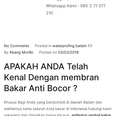
Whatsapp Kami : 085 2 71 071
210
on
No Comments
Posted in
waterprofing batam 1.1
aplikator
By
Abang Morillo
Posted on
03/03/2018
asphal
APAKAH ANDA Telah
bakar
di
Kenal Dengan membran
sungai
Pelunggut
Bakar Anti Bocor ?
,kota
Batam
Khusus Bagi Anda yang berdomisili di daerah Batam dan
–
sekitarnya serta seluruh kota besar di Indonesia.hubungi kami
Whatsapp
sekarang dan dapatkan harga khusus.
aplikator asphal bakar