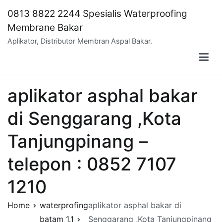
Skip
0813 8822 2244 Spesialis Waterproofing
to
Membrane Bakar
content
Aplikator, Distributor Membran Aspal Bakar.
aplikator asphal bakar
di Senggarang ,Kota
Tanjungpinang –
telepon : 0852 7107
1210
Home
waterprofing
aplikator asphal bakar di
batam 1.1
Senggarang ,Kota Tanjungpinang