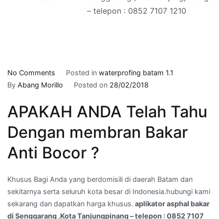
– telepon : 0852 7107 1210
on
No Comments
Posted in
waterprofing batam 1.1
aplikator
By
Abang Morillo
Posted on
28/02/2018
asphal
APAKAH ANDA Telah Tahu
bakar
di
Dengan membran Bakar
Senggarang
,Kota
Anti Bocor ?
Tanjungpinang
–
Khusus Bagi Anda yang berdomisili di daerah Batam dan
telepon
sekitarnya serta seluruh kota besar di Indonesia.hubungi kami
:
sekarang dan dapatkan harga khusus.
aplikator asphal bakar
0852
di Senggarang ,Kota Tanjungpinang – telepon : 0852 7107
7107