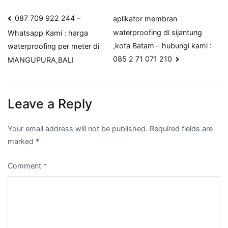
Post
087 709 922 244 –
aplikator membran
waterproofing di sijantung
Whatsapp Kami : harga
navigation
,kota Batam – hubungi kami :
waterproofing per meter di
085 2 71 071 210
MANGUPURA,BALI
Leave a Reply
Your email address will not be published.
Required fields are
marked
*
Comment
*