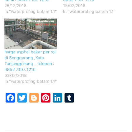
28/12/2018
15/02/2018
In "waterprofing batam 1.1"
In "waterprofing batam 1.1"
harga asphal bakar per roll
di Senggarang ,Kota
Tanjungpinang – telepon :
0852 7107 1210
03/12/2018
In "waterprofing batam 1.1"
Facebook
Twitter
Blogger
Pinterest
LinkedIn
Tumblr