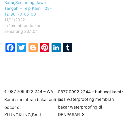
Batur,Semarang,Jawa
Tengah – Telp Kami : 08-
12-90-70-05-00
11/11/2022
In "membran bakar
semarang 23.1.0"
Facebook
Twitter
Blogger
Pinterest
LinkedIn
Tumblr
Post
087 709 922 244 – WA
0877 0992 2244 – hubungi kami :
jasa waterproofing membran
Kami : membran bakar anti
navigation
bakar waterproofing di
bocor di
DENPASAR
KLUNGKUNG,BALI