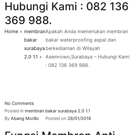
Hubungi Kami : 082 136
369 988.
Home
membran
Apakah Anda memerlukan membran
bakar
bakar waterproofing aspal dan
surabaya
berkediaman di Wilayah
2.0 1.1
Asemrowo,Surabaya – Hubungi Kami
: 082 136 369 988.
on
No Comments
Apakah
Posted in
membran bakar surabaya 2.0 1.1
Anda
By
Abang Morillo
Posted on
28/01/2018
memerlukan
membran