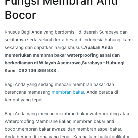
Fungsi Membran Anti
bakar
Bocor
waterproofing
aspal
dan
Khusus Bagi Anda yang berdomisili di daerah Surabaya dan
berkediaman
sekitarnya serta seluruh kota besar di Indonesia.hubungi kami
di
sekarang dan dapatkan harga khusus.
Apakah Anda
Wilayah
memerlukan membran bakar waterproofing aspal dan
Asemrowo,Surabaya
berkediaman di Wilayah Asemrowo,Surabaya – Hubungi
–
Kami : 082 136 369 988.
.
Hubungi
Kami
Bagi Anda yang sedang mencari membran bakar dan
:
berencana memasang
membran bakar
. Anda berada di
082
tempat yang tepat.
136
Bagi Anda yang mencari membran bakar waterproofing atau
369
Waterproofing Membrane Bakar, membran bakar anti
988.
bocor,membran bakar awazel dan membran aspal bakar.
Anda berada di zona yang tepat. Karena kami yakni aplikator