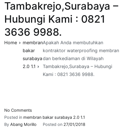
Tambakrejo,Surabaya –
Hubungi Kami : 0821
3636 9988.
Home
membran
Apakah Anda membutuhkan
bakar
kontraktor waterproofing membran
surabaya
dan berkediaman di Wilayah
2.0 1.1
Tambakrejo,Surabaya – Hubungi
Kami : 0821 3636 9988.
on
No Comments
Apakah
Posted in
membran bakar surabaya 2.0 1.1
Anda
By
Abang Morillo
Posted on
27/01/2018