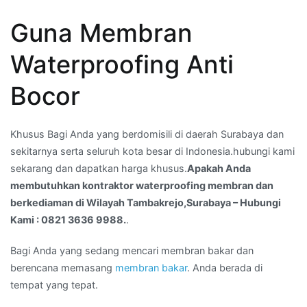
membutuhkan
Guna Membran
kontraktor
waterproofing
Waterproofing Anti
membran
dan
Bocor
berkediaman
di
Wilayah
Khusus Bagi Anda yang berdomisili di daerah Surabaya dan
Tambakrejo,Surabaya
sekitarnya serta seluruh kota besar di Indonesia.hubungi kami
–
sekarang dan dapatkan harga khusus.
Apakah Anda
Hubungi
membutuhkan kontraktor waterproofing membran dan
Kami
berkediaman di Wilayah Tambakrejo,Surabaya – Hubungi
:
Kami : 0821 3636 9988.
.
0821
3636
Bagi Anda yang sedang mencari membran bakar dan
9988.
berencana memasang
membran bakar
. Anda berada di
tempat yang tepat.