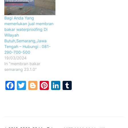
Bagi Anda Yang
memerlukan jual membran
bakar waterproofing Di
Wilayah
Butuh,Semarang,Jawa
Tengah – Hubungi : 081-
290-700-500
19/03/2024
In "membran bakar
semarang 23.1.0"
Facebook
Twitter
Blogger
Pinterest
LinkedIn
Tumblr