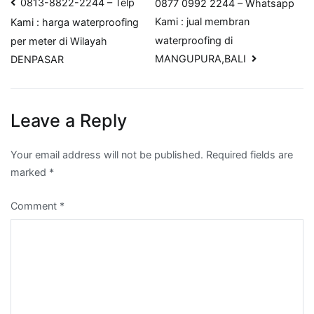
Post
0813-8822-2244 – Telp
0877 0992 2244 – Whatsapp
Kami : jual membran
Kami : harga waterproofing
navigation
waterproofing di
per meter di Wilayah
MANGUPURA,BALI
DENPASAR
Leave a Reply
Your email address will not be published.
Required fields are
marked
*
Comment
*