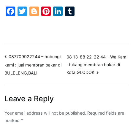
Facebook
Twitter
Blogger
Pinterest
LinkedIn
Tumblr
Post
087709922244 – hubungi
08 13-88 22-22 44 – Wa Kami
: tukang membran bakar di
kami : jual membran bakar di
navigation
Kota GLODOK
BULELENG,BALI
Leave a Reply
Your email address will not be published.
Required fields are
marked
*