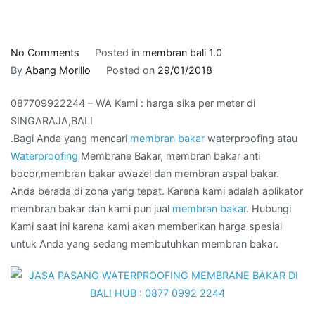
on
No Comments
Posted in
membran bali 1.0
087709922244
By
Abang Morillo
Posted on
29/01/2018
–
087709922244 – WA Kami : harga sika per meter di
WA
SINGARAJA,BALI
Kami
.Bagi Anda yang mencari
membran bakar
waterproofing atau
:
Waterproofing
Membrane Bakar, membran bakar anti
harga
bocor,membran bakar awazel dan membran aspal bakar.
sika
Anda berada di zona yang tepat. Karena kami adalah aplikator
per
membran bakar dan kami pun jual
membran bakar
. Hubungi
meter
Kami saat ini karena kami akan memberikan harga spesial
di
untuk Anda yang sedang membutuhkan membran bakar.
SINGARAJA,BALI