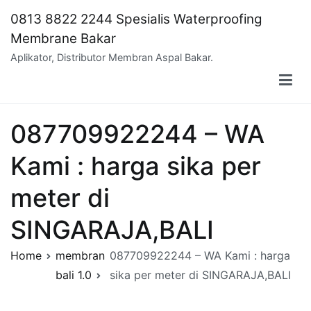
Skip
0813 8822 2244 Spesialis Waterproofing
to
Membrane Bakar
content
Aplikator, Distributor Membran Aspal Bakar.
087709922244 – WA
Kami : harga sika per
meter di
SINGARAJA,BALI
Home
membran
087709922244 – WA Kami : harga
bali 1.0
sika per meter di SINGARAJA,BALI