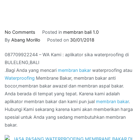
on
No Comments
Posted in
membran bali 1.0
087709922244
By
Abang Morillo
Posted on
30/01/2018
–
087709922244 – WA Kami : aplikator sika waterproofing di
WA
BULELENG,BALI
Kami
.Bagi Anda yang mencari
membran bakar
waterproofing atau
:
Waterproofing
Membrane Bakar, membran bakar anti
aplikator
bocor,membran bakar awazel dan membran aspal bakar.
sika
Anda berada di tempat yang tepat. Karena kami adalah
waterproofing
aplikator membran bakar dan kami pun jual
membran bakar
.
di
Hubungi Kami sekarang karena kami akan memberikan harga
BULELENG,BALI
spesial untuk Anda yang sedang membutuhkan membran
bakar.