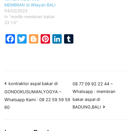
MEMBRAN di Wilayah BALI
04/02/2023
In "morillo membran bakar
23 1.0"
Facebook
Twitter
Blogger
Pinterest
LinkedIn
Tumblr
Post
kontraktor aspal bakar di
08 77 09 92 22 44 –
Whatsapp : membran
GONDOKUSUMAN,YOGYA –
navigation
bakar aspal di
Whatsapp Kami : 08 22 59 59 59
BADUNG,BALI
60