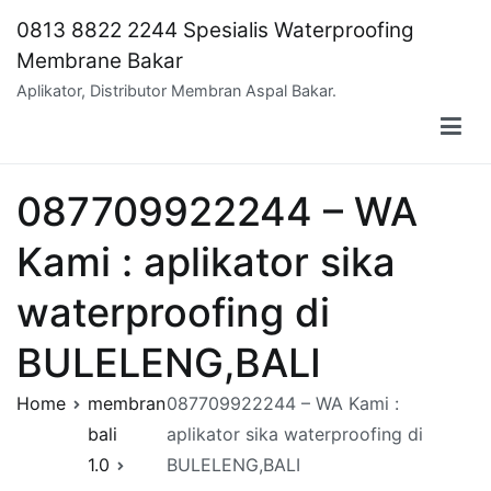
Skip
0813 8822 2244 Spesialis Waterproofing
to
Membrane Bakar
content
Aplikator, Distributor Membran Aspal Bakar.
087709922244 – WA
Kami : aplikator sika
waterproofing di
BULELENG,BALI
Home
membran
087709922244 – WA Kami :
bali
aplikator sika waterproofing di
1.0
BULELENG,BALI