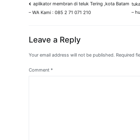
Post
aplikator membran di teluk Tering ,kota Batam
tuk
– h
– WA Kami : 085 2 71 071 210
navigation
Leave a Reply
Your email address will not be published.
Required f
Comment
*