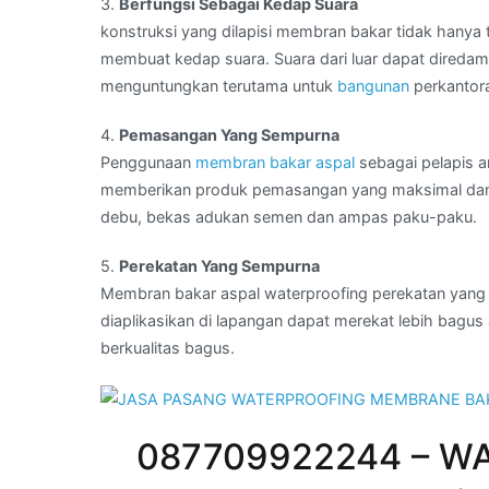
3.
Berfungsi Sebagai Kedap Suara
konstruksi yang dilapisi membran bakar tidak hanya 
membuat kedap suara. Suara dari luar dapat diredam s
menguntungkan terutama untuk
bangunan
perkantora
4.
Pemasangan Yang Sempurna
Penggunaan
membran bakar aspal
sebagai pelapis an
memberikan produk pemasangan yang maksimal dan se
debu, bekas adukan semen dan ampas paku-paku.
5.
Perekatan Yang Sempurna
Membran bakar aspal waterproofing perekatan yang 
diaplikasikan di lapangan dapat merekat lebih bagus
berkualitas bagus.
087709922244 – WA K