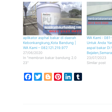
aplikator asphal bakar di daerah
WA Kami : 081
Kebonkangkung,Kota Bandung |
Untuk Anda Yan
WA Kami – 082.121.219.977
aspal bakar Di
27/06/2020
Bejalen,Semar
In "membran bakar bandung 2.0
23/07/2023
23"
Similar post
Facebook
Twitter
Blogger
Pinterest
LinkedIn
Tumblr