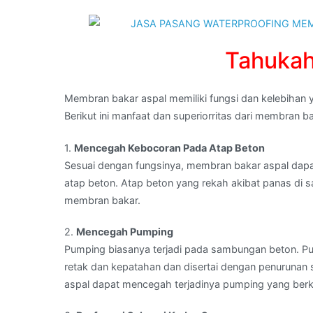
asphal
bakar
di
Tahuka
BANGLI,BALI
Membran bakar aspal memiliki fungsi dan kelebiha
Berikut ini manfaat dan superiorritas dari membran ba
1.
Mencegah Kebocoran Pada Atap Beton
Sesuai dengan fungsinya, membran bakar aspal dap
atap beton. Atap beton yang rekah akibat panas di
membran bakar.
2.
Mencegah Pumping
Pumping biasanya terjadi pada sambungan beton. Pum
retak dan kepatahan dan disertai dengan penurunan
aspal dapat mencegah terjadinya pumping yang be