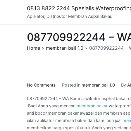
Skip
0813 8822 2244 Spesialis Waterproofi
to
Aplikator, Distributor Membran Aspal Bakar.
content
087709922244 – WA K
Home
membran bali 1.0
087709922244 – WA
on
No Comments
Posted in
membran bali 1.0
By
A
087709922244
087709922244 – WA Kami : aplikator asphal bakar d
–
.Bagi Anda yang mencari
membran bakar
waterproof
WA
anti bocor,membran bakar awazel dan membran aspal
Kami
ialah aplikator membran bakar dan kami pun jual
mem
:
memberikan harga spesial untuk Anda yang sedan
aplikator