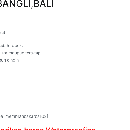
 BANGLI,BALI
kut.
mudah robek.
buka maupun tertutup.
un dingin.
be_membranbakarbali02]