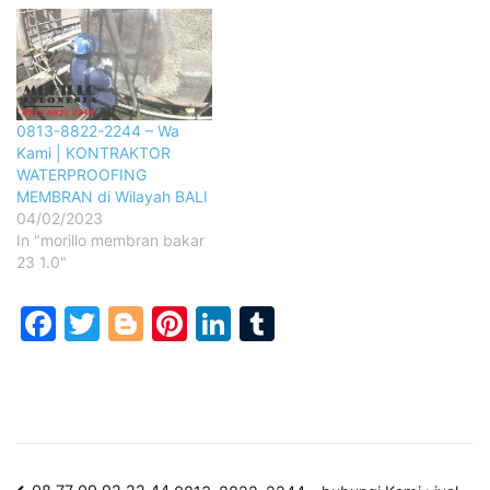
0813-8822-2244 – Wa
Kami | KONTRAKTOR
WATERPROOFING
MEMBRAN di Wilayah BALI
04/02/2023
In "morillo membran bakar
23 1.0"
Facebook
Twitter
Blogger
Pinterest
LinkedIn
Tumblr