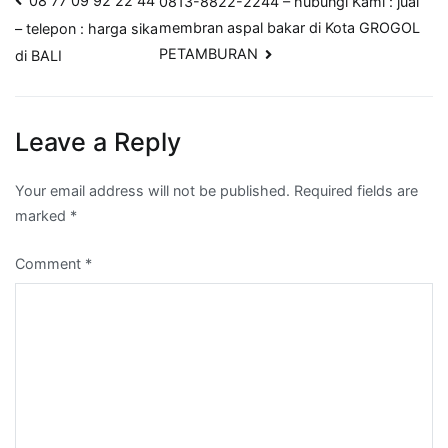
Post
08 77 09 92 22 44
0813-8822-2244 – hubungi Kami : jual
membran aspal bakar di Kota GROGOL
– telepon : harga sika
navigation
PETAMBURAN
di BALI
Leave a Reply
Your email address will not be published.
Required fields are
marked
*
Comment
*