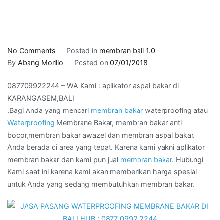
on
No Comments
Posted in
membran bali 1.0
087709922244
By
Abang Morillo
Posted on
07/01/2018
–
087709922244 – WA Kami : aplikator aspal bakar di
WA
KARANGASEM,BALI
Kami
.Bagi Anda yang mencari
membran bakar
waterproofing atau
:
Waterproofing
Membrane Bakar, membran bakar anti
aplikator
bocor,membran bakar awazel dan membran aspal bakar.
aspal
Anda berada di area yang tepat. Karena kami yakni aplikator
bakar
membran bakar dan kami pun jual
membran bakar
. Hubungi
di
Kami saat ini karena kami akan memberikan harga spesial
KARANGASEM,BALI
untuk Anda yang sedang membutuhkan membran bakar.