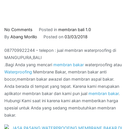
on
No Comments
Posted in
membran bali 1.0
087709922244
By
Abang Morillo
Posted on
03/03/2018
–
087709922244 – telepon : jual membran waterproofing di
telepon
MANGUPURA,BALI
:
.Bagi Anda yang mencari
membran bakar
waterproofing atau
jual
Waterproofing
Membrane Bakar, membran bakar anti
membran
bocor,membran bakar awazel dan membran aspal bakar.
waterproofing
Anda berada di tempat yang tepat. Karena kami merupakan
di
aplikator membran bakar dan kami pun jual
membran bakar
.
MANGUPURA,BALI
Hubungi Kami saat ini karena kami akan memberikan harga
spesial untuk Anda yang sedang membutuhkan membran
bakar.