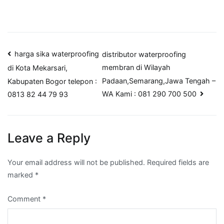
Post
harga sika waterproofing
distributor waterproofing
membran di Wilayah
di Kota Mekarsari,
navigation
Padaan,Semarang,Jawa Tengah –
Kabupaten Bogor telepon :
WA Kami : 081 290 700 500
0813 82 44 79 93
Leave a Reply
Your email address will not be published.
Required fields are
marked
*
Comment
*