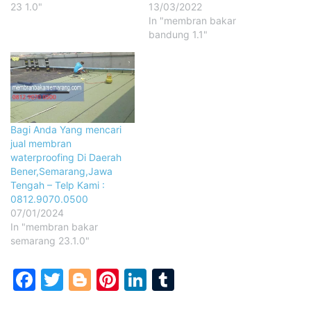
23 1.0"
13/03/2022
In "membran bakar
bandung 1.1"
Bagi Anda Yang mencari
jual membran
waterproofing Di Daerah
Bener,Semarang,Jawa
Tengah – Telp Kami :
0812.9070.0500
07/01/2024
In "membran bakar
semarang 23.1.0"
Facebook
Twitter
Blogger
Pinterest
LinkedIn
Tumblr