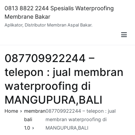
Skip
0813 8822 2244 Spesialis Waterproofing
to
Membrane Bakar
content
Aplikator, Distributor Membran Aspal Bakar.
087709922244 –
telepon : jual membran
waterproofing di
MANGUPURA,BALI
Home
membran
087709922244 – telepon : jual
bali
membran waterproofing di
1.0
MANGUPURA,BALI