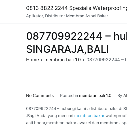
Skip
0813 8822 2244 Spesialis Waterproofi
to
Aplikator, Distributor Membran Aspal Bakar.
content
087709922244 – hubun
SINGARAJA,BALI
Home
membran bali 1.0
087709922244 – hu
on
No Comments
Posted in
membran bali 1.0
By
A
087709922244
087709922244 – hubungi kami : distributor sika di
–
.Bagi Anda yang mencari
membran bakar
waterproof
hubungi
anti bocor,membran bakar awazel dan membran aspal
kami