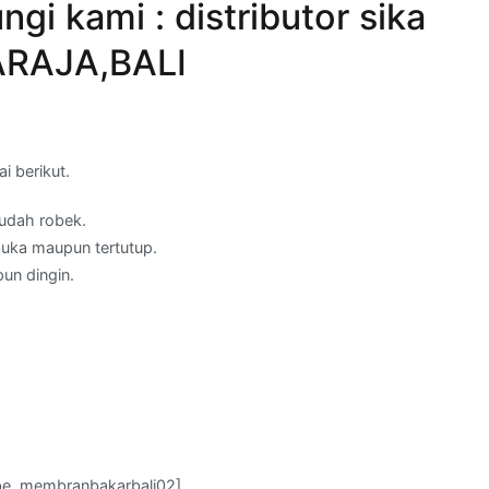
i kami : distributor sika
ARAJA,BALI
 berikut.
mudah robek.
buka maupun tertutup.
un dingin.
be_membranbakarbali02]