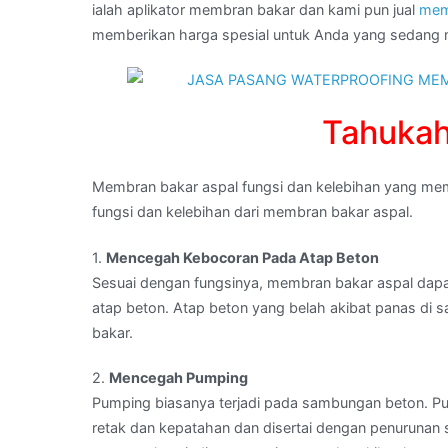
ialah aplikator membran bakar dan kami pun jual
mem
:
memberikan harga spesial untuk Anda yang sedan
distributor
sika
di
SINGARAJA,BALI
Tahuka
Membran bakar aspal fungsi dan kelebihan yang mem
fungsi dan kelebihan dari membran bakar aspal.
1.
Mencegah Kebocoran Pada Atap Beton
Sesuai dengan fungsinya, membran bakar aspal dap
atap beton. Atap beton yang belah akibat panas di
bakar.
2.
Mencegah Pumping
Pumping biasanya terjadi pada sambungan beton. Pum
retak dan kepatahan dan disertai dengan penurunan 