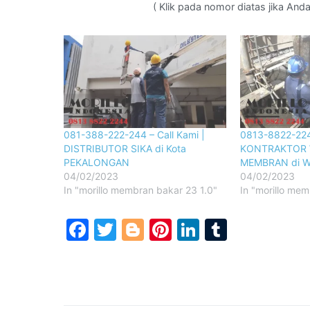
( Klik pada nomor diatas jika An
081-388-222-244 – Call Kami |
0813-8822-224
DISTRIBUTOR SIKA di Kota
KONTRAKTOR 
PEKALONGAN
MEMBRAN di Wi
04/02/2023
04/02/2023
In "morillo membran bakar 23 1.0"
In "morillo mem
Facebook
Twitter
Blogger
Pinterest
LinkedIn
Tumblr