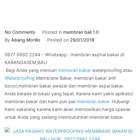
on
No Comments
Posted in
membran bali 1.0
0877
By
Abang Morillo
Posted on
29/01/2018
0992
0877 0992 2244 – Whatsapp : membran asphal bakar di
2244
KARANGASEM,BALI
–
.Bagi Anda yang mencari
membran bakar
waterproofing atau
Whatsapp
Waterproofing
Membrane Bakar, membran bakar anti
:
bocor,membran bakar awazel dan membran aspal bakar.
membran
Anda berada di lokasi yang tepat. Karena kami yakni aplikator
asphal
membran bakar dan kami pun jual
membran bakar
. Hubungi
bakar
Kami sekarang karena kami akan memberikan harga spesial
di
untuk Anda yang sedang membutuhkan membran bakar.
KARANGASEM,BALI