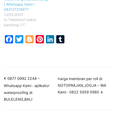
| Whatsapp Kami –
082121219977
12/05/2021
In "membran bakar
bandung 1.1"
Facebook
Twitter
Blogger
Pinterest
LinkedIn
Tumblr
Post
0877 0992 2244 –
harga membran per roll di
NOTOPRAJAN,JOGJA – WA
Whatsapp Kami : aplikator
navigation
Kami : 0822 5959 5960
waterproofing di
BULELENG,BALI