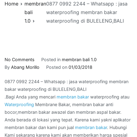
Home
membran
0877 0992 2244 – Whatsapp : jasa
bali
waterproofing membran bakar
1.0
waterproofing di BULELENG,BALI
on
No Comments
Posted in
membran bali 1.0
0877
By
Abang Morillo
Posted on
01/03/2018
0992
0877 0992 2244 – Whatsapp : jasa waterproofing membran
2244
bakar waterproofing di BULELENG,BALI
–
.Bagi Anda yang mencari
membran bakar
waterproofing atau
Whatsapp
Waterproofing
Membrane Bakar, membran bakar anti
:
bocor,membran bakar awazel dan membran aspal bakar.
jasa
Anda berada di lokasi yang tepat. Karena kami yakni aplikator
waterproofing
membran bakar dan kami pun jual
membran bakar
. Hubungi
membran
Kami sekarang karena kami akan memberikan harga spesial
bakar