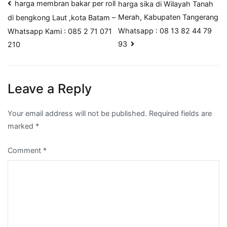
Post
harga membran bakar per roll
harga sika di Wilayah Tanah
Merah, Kabupaten Tangerang
di bengkong Laut ,kota Batam –
navigation
Whatsapp : 08 13 82 44 79
Whatsapp Kami : 085 2 71 071
93
210
Leave a Reply
Your email address will not be published.
Required fields are
marked
*
Comment
*