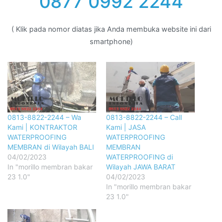
0877 0992 2244
( Klik pada nomor diatas jika Anda membuka website ini dari
smartphone)
0813-8822-2244 – Wa
0813-8822-2244 – Call
Kami | KONTRAKTOR
Kami | JASA
WATERPROOFING
WATERPROOFING
MEMBRAN di Wilayah BALI
MEMBRAN
04/02/2023
WATERPROOFING di
In "morillo membran bakar
Wilayah JAWA BARAT
23 1.0"
04/02/2023
In "morillo membran bakar
23 1.0"