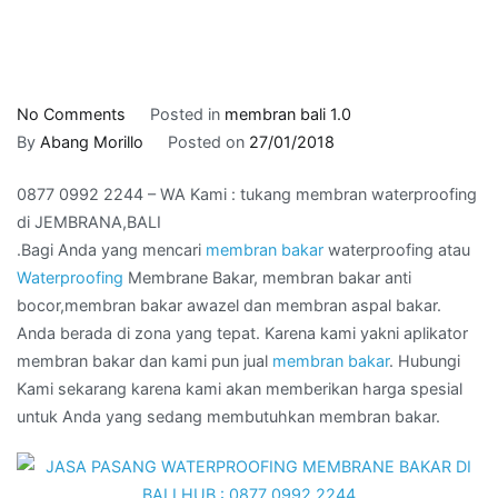
on
No Comments
Posted in
membran bali 1.0
0877
By
Abang Morillo
Posted on
27/01/2018
0992
0877 0992 2244 – WA Kami : tukang membran waterproofing
2244
di JEMBRANA,BALI
–
.Bagi Anda yang mencari
membran bakar
waterproofing atau
WA
Waterproofing
Membrane Bakar, membran bakar anti
Kami
bocor,membran bakar awazel dan membran aspal bakar.
:
Anda berada di zona yang tepat. Karena kami yakni aplikator
tukang
membran bakar dan kami pun jual
membran bakar
. Hubungi
membran
Kami sekarang karena kami akan memberikan harga spesial
waterproofing
untuk Anda yang sedang membutuhkan membran bakar.
di
JEMBRANA,BALI