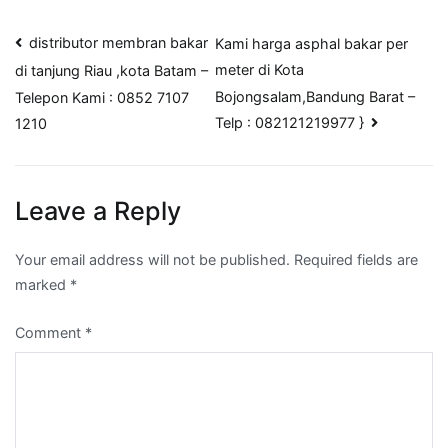
Post
distributor membran bakar
Kami harga asphal bakar per
meter di Kota
di tanjung Riau ,kota Batam –
navigation
Bojongsalam,Bandung Barat –
Telepon Kami : 0852 7107
Telp : 082121219977 }
1210
Leave a Reply
Your email address will not be published.
Required fields are
marked
*
Comment
*