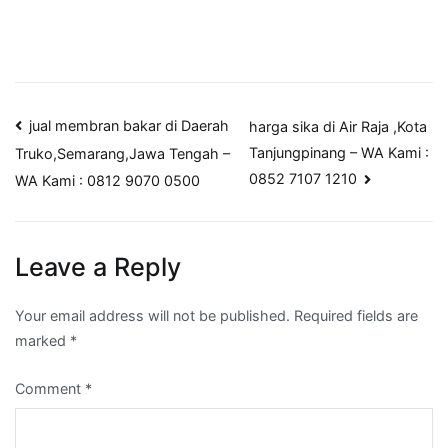
Post
jual membran bakar di Daerah
harga sika di Air Raja ,Kota
Tanjungpinang – WA Kami :
Truko,Semarang,Jawa Tengah –
navigation
0852 7107 1210
WA Kami : 0812 9070 0500
Leave a Reply
Your email address will not be published.
Required fields are
marked
*
Comment
*