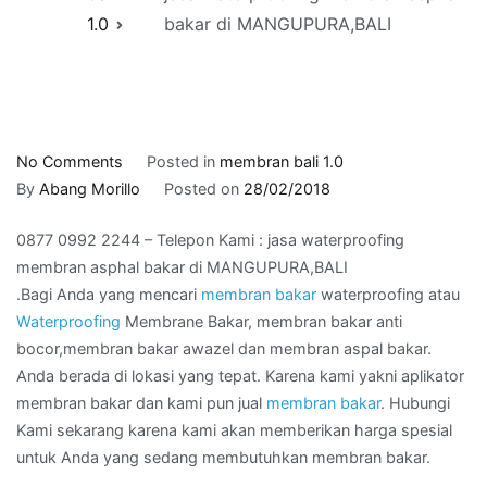
1.0
bakar di MANGUPURA,BALI
on
No Comments
Posted in
membran bali 1.0
0877
By
Abang Morillo
Posted on
28/02/2018
0992
0877 0992 2244 – Telepon Kami : jasa waterproofing
2244
membran asphal bakar di MANGUPURA,BALI
–
.Bagi Anda yang mencari
membran bakar
waterproofing atau
Telepon
Waterproofing
Membrane Bakar, membran bakar anti
Kami
bocor,membran bakar awazel dan membran aspal bakar.
:
Anda berada di lokasi yang tepat. Karena kami yakni aplikator
jasa
membran bakar dan kami pun jual
membran bakar
. Hubungi
waterproofing
Kami sekarang karena kami akan memberikan harga spesial
membran
untuk Anda yang sedang membutuhkan membran bakar.
asphal
bakar