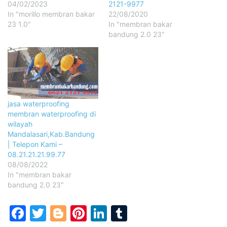
04/02/2023
2121-9977
In "morillo membran bakar
22/08/2020
23 1.0"
In "membran bakar
bandung 2.0 23"
jasa waterproofing
membran waterproofing di
wilayah
Mandalasari,Kab.Bandung
| Telepon Kami –
08.21.21.21.99.77
08/08/2022
In "membran bakar
bandung 2.0 23"
Facebook
Twitter
Blogger
Pinterest
LinkedIn
Tumblr