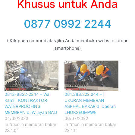
Khusus untuk Anda
0877 0992 2244
( Klik pada nomor diatas jika Anda membuka website ini dari
smartphone)
0813-8822-2244 – Wa
081.388.222.244 – |
Kami | KONTRAKTOR
UKURAN MEMBRAN
WATERPROOFING
ASPHAL BAKAR di Daerah
MEMBRAN di Wilayah BALI
LHOKSEUMAWE
04/02/2023
06/07/2022
In "morillo membran bakar
In "morillo membran bakar
23 1.0"
23 1.1"