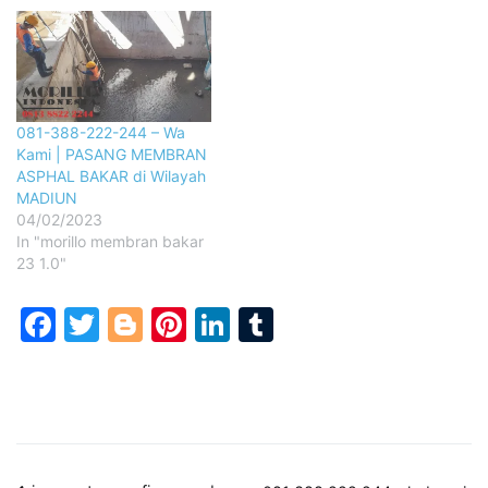
081-388-222-244 – Wa
Kami | PASANG MEMBRAN
ASPHAL BAKAR di Wilayah
MADIUN
04/02/2023
In "morillo membran bakar
23 1.0"
Facebook
Twitter
Blogger
Pinterest
LinkedIn
Tumblr