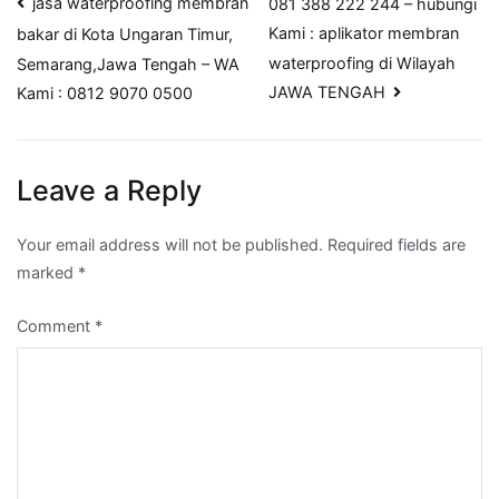
Post
jasa waterproofing membran
081 388 222 244 – hubungi
Kami : aplikator membran
bakar di Kota Ungaran Timur,
navigation
waterproofing di Wilayah
Semarang,Jawa Tengah – WA
JAWA TENGAH
Kami : 0812 9070 0500
Leave a Reply
Your email address will not be published.
Required fields are
marked
*
Comment
*