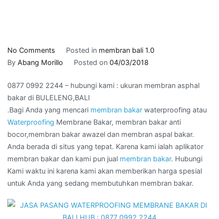
on
No Comments
Posted in
membran bali 1.0
0877
By
Abang Morillo
Posted on
04/03/2018
0992
0877 0992 2244 – hubungi kami : ukuran membran asphal
2244
bakar di BULELENG,BALI
–
.Bagi Anda yang mencari
membran bakar
waterproofing atau
hubungi
Waterproofing
Membrane Bakar, membran bakar anti
kami
bocor,membran bakar awazel dan membran aspal bakar.
:
Anda berada di situs yang tepat. Karena kami ialah aplikator
ukuran
membran bakar dan kami pun jual
membran bakar
. Hubungi
membran
Kami waktu ini karena kami akan memberikan harga spesial
asphal
untuk Anda yang sedang membutuhkan membran bakar.
bakar
di
BULELENG,BALI