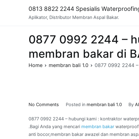
Skip
0813 8822 2244 Spesialis Waterproofi
to
Aplikator, Distributor Membran Aspal Bakar.
content
0877 0992 2244 – hu
membran bakar di B
Home
membran bali 1.0
0877 0992 2244 – 
on
No Comments
Posted in
membran bali 1.0
By
A
0877
0877 0992 2244 – hubungi kami : kontraktor water
0992
.Bagi Anda yang mencari
membran bakar
waterproof
2244
anti bocor,membran bakar awazel dan membran aspal 
–