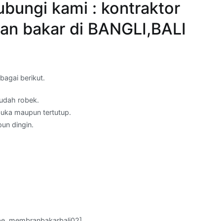
bungi kami : kontraktor
an bakar di BANGLI,BALI
agai berikut.
mudah robek.
buka maupun tertutup.
un dingin.
be_membranbakarbali02]