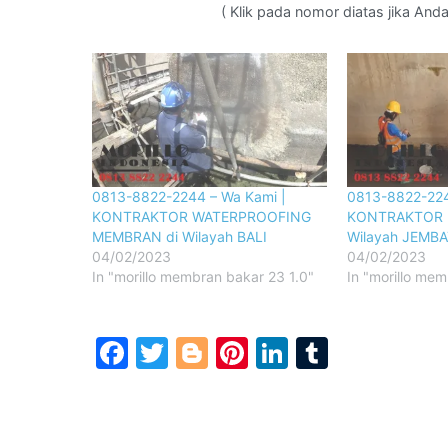
( Klik pada nomor diatas jika An
0813-8822-2244 – Wa Kami |
0813-8822-224
KONTRAKTOR WATERPROOFING
KONTRAKTOR 
MEMBRAN di Wilayah BALI
Wilayah JEMB
04/02/2023
04/02/2023
In "morillo membran bakar 23 1.0"
In "morillo mem
Facebook
Twitter
Blogger
Pinterest
LinkedIn
Tumblr