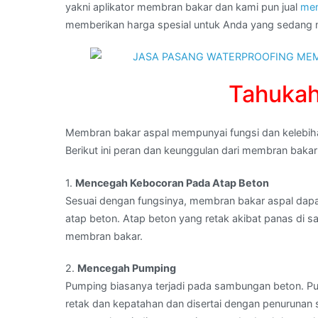
yakni aplikator membran bakar dan kami pun jual
mem
hubungi
memberikan harga spesial untuk Anda yang sedan
kami
:
kontraktor
waterproofing
Tahuka
membran
bakar
Membran bakar aspal mempunyai fungsi dan kelebi
di
Berikut ini peran dan keunggulan dari membran bakar
BANGLI,BALI
1.
Mencegah Kebocoran Pada Atap Beton
Sesuai dengan fungsinya, membran bakar aspal dap
atap beton. Atap beton yang retak akibat panas di
membran bakar.
2.
Mencegah Pumping
Pumping biasanya terjadi pada sambungan beton. Pum
retak dan kepatahan dan disertai dengan penurunan 