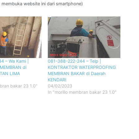
da membuka website ini dari smartphone)
4 – Wa Kami |
081-388-222-244 – Telp |
MEMBRAN di
KONTRAKTOR WATERPROOFING
ATAN LIMA
MEMBRAN BAKAR di Daerah
KENDARI
bran bakar 23 1.0"
04/02/2023
In "morillo membran bakar 23 1.0"