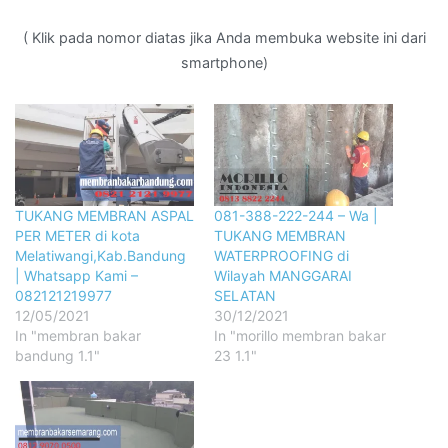
( Klik pada nomor diatas jika Anda membuka website ini dari
smartphone)
TUKANG MEMBRAN ASPAL
081-388-222-244 – Wa |
PER METER di kota
TUKANG MEMBRAN
Melatiwangi,Kab.Bandung
WATERPROOFING di
| Whatsapp Kami –
Wilayah MANGGARAI
082121219977
SELATAN
12/05/2021
30/12/2021
In "membran bakar
In "morillo membran bakar
bandung 1.1"
23 1.1"