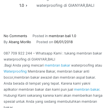
1.0
waterproofing di GIANYAR,BALI
on
No Comments
Posted in
membran bali 1.0
087
By
Abang Morillo
Posted on
06/01/2018
709
087 709 922 244 – Whatsapp Kami : tukang membran bakar
922
waterproofing di GIANYAR,BALI
244
.Bagi Anda yang mencari
membran bakar
waterproofing atau
–
Waterproofing
Membrane Bakar, membran bakar anti
Whatsapp
bocor,membran bakar awazel dan membran aspal bakar.
Kami
Anda berada di tempat yang tepat. Karena kami yakni
:
aplikator membran bakar dan kami pun jual
membran bakar
.
tukang
Hubungi Kami sekarang karena kami akan memberikan harga
membran
spesial untuk Anda yang sedang membutuhkan membran
bakar
bakar.
waterproofing