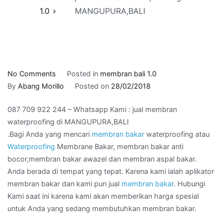
1.0
MANGUPURA,BALI
on
No Comments
Posted in
membran bali 1.0
087
By
Abang Morillo
Posted on
28/02/2018
709
087 709 922 244 – Whatsapp Kami : jual membran
922
waterproofing di MANGUPURA,BALI
244
.Bagi Anda yang mencari
membran bakar
waterproofing atau
–
Waterproofing
Membrane Bakar, membran bakar anti
Whatsapp
bocor,membran bakar awazel dan membran aspal bakar.
Kami
Anda berada di tempat yang tepat. Karena kami ialah aplikator
:
membran bakar dan kami pun jual
membran bakar
. Hubungi
jual
Kami saat ini karena kami akan memberikan harga spesial
membran
untuk Anda yang sedang membutuhkan membran bakar.
waterproofing
di