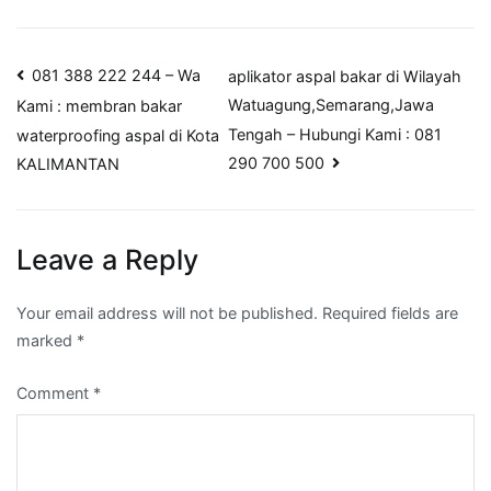
Post
081 388 222 244 – Wa
aplikator aspal bakar di Wilayah
Watuagung,Semarang,Jawa
Kami : membran bakar
navigation
Tengah – Hubungi Kami : 081
waterproofing aspal di Kota
290 700 500
KALIMANTAN
Leave a Reply
Your email address will not be published.
Required fields are
marked
*
Comment
*