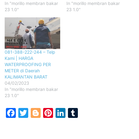
In "morillo membran bakar
In "morillo membran bakar
23 1.0"
23 1.0"
081-388-222-244 – Telp
Kami | HARGA
WATERPROOFING PER
METER di Daerah
KALIMANTAN BARAT
04/02/2023
In "morillo membran bakar
23 1.0"
Facebook
Twitter
Blogger
Pinterest
LinkedIn
Tumblr