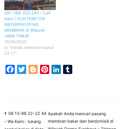
081-388-222-244 – Call
Kami | KONTRAKTOR
WATERPROOFING
MEMBRAN di Wilayah
JAWA TIMUR
18/08/2020
In "morillo membran bakar
23 1.1"
Facebook
Twitter
Blogger
Pinterest
LinkedIn
Tumblr
Post
08 13-88 22-22 44
Apakah Anda mencari pasang
membran bakar dan berdomisili di
– Wa Kami : tukang
navigation
Wilayah Darmo,Surabaya – Telepon