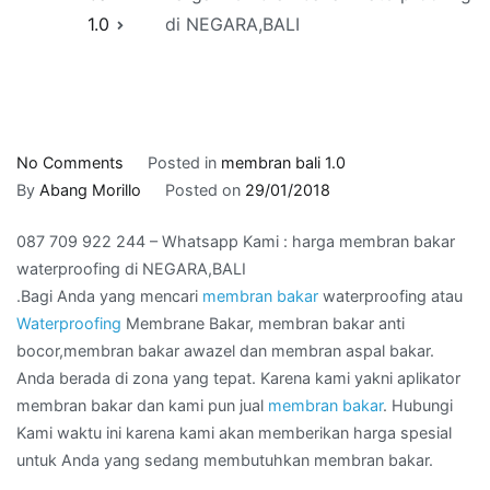
1.0
di NEGARA,BALI
on
No Comments
Posted in
membran bali 1.0
087
By
Abang Morillo
Posted on
29/01/2018
709
087 709 922 244 – Whatsapp Kami : harga membran bakar
922
waterproofing di NEGARA,BALI
244
.Bagi Anda yang mencari
membran bakar
waterproofing atau
–
Waterproofing
Membrane Bakar, membran bakar anti
Whatsapp
bocor,membran bakar awazel dan membran aspal bakar.
Kami
Anda berada di zona yang tepat. Karena kami yakni aplikator
:
membran bakar dan kami pun jual
membran bakar
. Hubungi
harga
Kami waktu ini karena kami akan memberikan harga spesial
membran
untuk Anda yang sedang membutuhkan membran bakar.
bakar
waterproofing