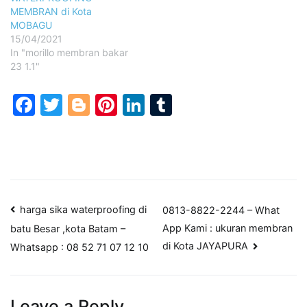
MEMBRAN di Kota
MOBAGU
15/04/2021
In "morillo membran bakar
23 1.1"
Facebook
Twitter
Blogger
Pinterest
LinkedIn
Tumblr
Post
harga sika waterproofing di
0813-8822-2244 – What
App Kami : ukuran membran
batu Besar ,kota Batam –
navigation
di Kota JAYAPURA
Whatsapp : 08 52 71 07 12 10
Leave a Reply