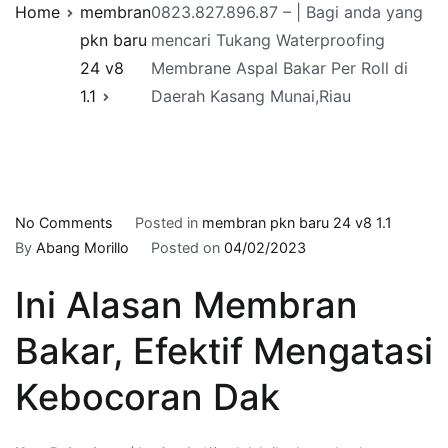
Home
membran
0823.827.896.87 – | Bagi anda yang
pkn baru
mencari Tukang Waterproofing
24 v8
Membrane Aspal Bakar Per Roll di
1.1
Daerah Kasang Munai,Riau
on
No Comments
Posted in
membran pkn baru 24 v8 1.1
0823.827.896.87
By
Abang Morillo
Posted on
04/02/2023
–
Ini Alasan Membran
|
Bagi
Bakar, Efektif Mengatasi
anda
yang
Kebocoran Dak
mencari
Tukang
Waterproofing