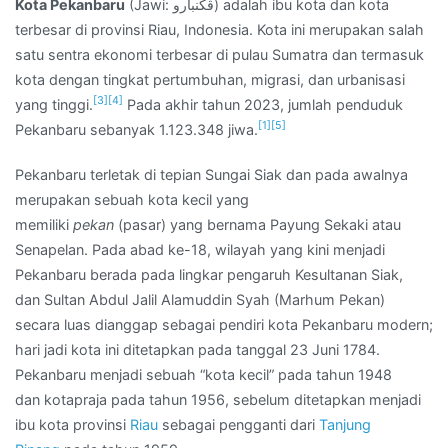
Kota Pekanbaru
(Jawi: ڤكنبارو) adalah ibu kota dan kota
Membrane
terbesar di provinsi Riau, Indonesia. Kota ini merupakan salah
Aspal
satu sentra ekonomi terbesar di pulau Sumatra dan termasuk
Bakar
kota dengan tingkat pertumbuhan, migrasi, dan urbanisasi
Per
[3]
[4]
yang tinggi.
Pada akhir tahun 2023, jumlah penduduk
Roll
[1]
[5]
Pekanbaru sebanyak 1.123.348 jiwa.
di
Daerah
Pekanbaru terletak di tepian Sungai Siak dan pada awalnya
Kasang
merupakan sebuah kota kecil yang
Munai,Riau
memiliki
pekan
(pasar) yang bernama Payung Sekaki atau
Senapelan. Pada abad ke-18, wilayah yang kini menjadi
Pekanbaru berada pada lingkar pengaruh Kesultanan Siak,
dan Sultan Abdul Jalil Alamuddin Syah (Marhum Pekan)
secara luas dianggap sebagai pendiri kota Pekanbaru modern;
hari jadi kota ini ditetapkan pada tanggal 23 Juni 1784.
Pekanbaru menjadi sebuah “kota kecil” pada tahun 1948
dan kotapraja pada tahun 1956, sebelum ditetapkan menjadi
ibu kota provinsi
Riau
sebagai pengganti dari
Tanjung