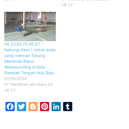
v8 1.1"
08.23.82.78.96.87 –
hubungi Kami | Untuk anda
yang mencari Tukang
Membran Bakar
Waterproofing di Kota
Rambah Tengah Hulu,Riau
01/06/2024
In "membran pkn baru 24
v8 1.1"
Facebook
Twitter
Blogger
Pinterest
LinkedIn
Tumblr