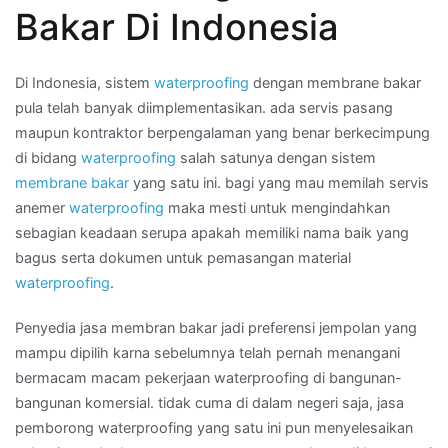
bakar
Bakar Di Indonesia
waterproofing
di
Wilayah
Di Indonesia, sistem
waterproofing
dengan membrane bakar
SINGKAWANG
pula telah banyak diimplementasikan. ada servis pasang
maupun kontraktor berpengalaman yang benar berkecimpung
di bidang
waterproofing
salah satunya dengan sistem
membrane bakar
yang satu ini. bagi yang mau memilah servis
anemer
waterproofing
maka mesti untuk mengindahkan
sebagian keadaan serupa apakah memiliki nama baik yang
bagus serta dokumen untuk pemasangan material
waterproofing
.
Penyedia jasa membran bakar jadi preferensi jempolan yang
mampu dipilih karna sebelumnya telah pernah menangani
bermacam macam pekerjaan waterproofing di bangunan-
bangunan komersial. tidak cuma di dalam negeri saja, jasa
pemborong waterproofing yang satu ini pun menyelesaikan