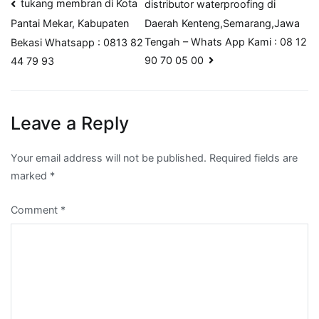
Post
tukang membran di Kota
distributor waterproofing di
Daerah Kenteng,Semarang,Jawa
Pantai Mekar, Kabupaten
navigation
Tengah – Whats App Kami : 08 12
Bekasi Whatsapp : 0813 82
90 70 05 00
44 79 93
Leave a Reply
Your email address will not be published.
Required fields are
marked
*
Comment
*