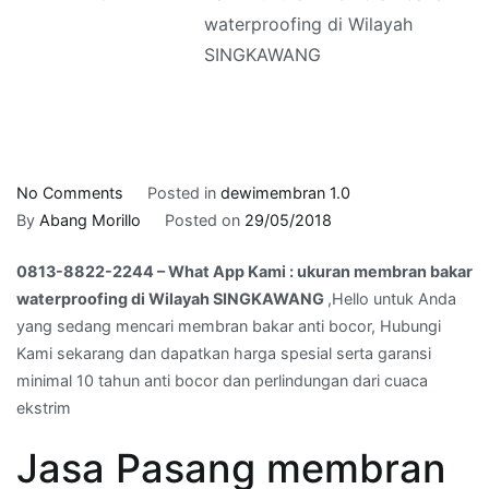
waterproofing di Wilayah
SINGKAWANG
on
No Comments
Posted in
dewimembran 1.0
0813-
By
Abang Morillo
Posted on
29/05/2018
8822-
0813-8822-2244 – What App Kami : ukuran membran bakar
2244
waterproofing di Wilayah SINGKAWANG
,Hello untuk Anda
–
yang sedang mencari membran bakar anti bocor, Hubungi
What
Kami sekarang dan dapatkan harga spesial serta garansi
App
minimal 10 tahun anti bocor dan perlindungan dari cuaca
Kami
ekstrim
:
ukuran
Jasa Pasang membran
membran