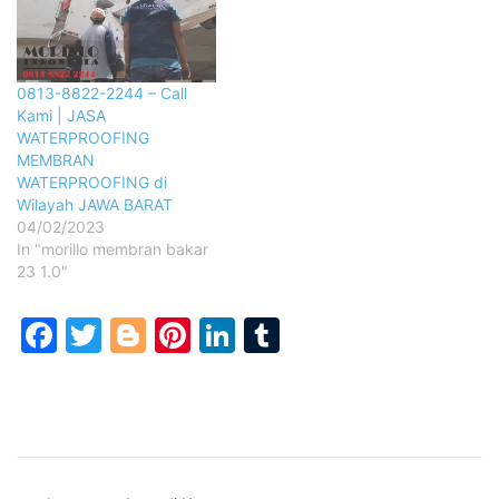
0813-8822-2244 – Call
Kami | JASA
WATERPROOFING
MEMBRAN
WATERPROOFING di
Wilayah JAWA BARAT
04/02/2023
In "morillo membran bakar
23 1.0"
Facebook
Twitter
Blogger
Pinterest
LinkedIn
Tumblr