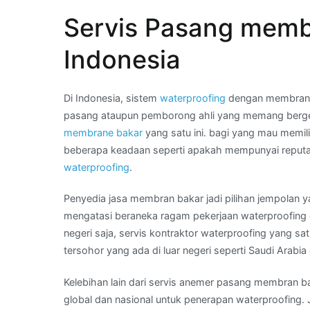
What
Servis Pasang memb
App
Kami
Indonesia
:
tukang
asphal
Di Indonesia, sistem
waterproofing
dengan membrane b
bakar
pasang ataupun pemborong ahli yang memang berge
di
membrane bakar
yang satu ini. bagi yang mau memil
Wilayah
beberapa keadaan seperti apakah mempunyai reputa
METRO
waterproofing
.
Penyedia jasa membran bakar jadi pilihan jempolan y
mengatasi beraneka ragam pekerjaan waterproofing 
negeri saja, servis kontraktor waterproofing yang s
tersohor yang ada di luar negeri seperti Saudi Arabia
Kelebihan lain dari servis anemer pasang membran bak
global dan nasional untuk penerapan waterproofing. 