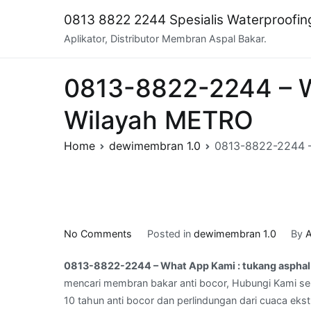
Skip
0813 8822 2244 Spesialis Waterproofi
to
Aplikator, Distributor Membran Aspal Bakar.
content
0813-8822-2244 – Wh
Wilayah METRO
Home
dewimembran 1.0
0813-8822-2244 –
on
No Comments
Posted in
dewimembran 1.0
By
A
0813-
0813-8822-2244 – What App Kami : tukang asphal
8822-
mencari membran bakar anti bocor, Hubungi Kami sek
2244
10 tahun anti bocor dan perlindungan dari cuaca ekst
–