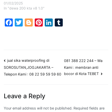
01/02/2025
In "dewa 200 kta v8 1.0"
Facebook
Twitter
Blogger
Pinterest
LinkedIn
Tumblr
Post
jual sika waterproofing di
081 388 222 244 – Wa
Kami : membran anti
SOROSUTAN,JOGJAKARTA –
navigation
bocor di Kota TEBET
Telepon Kami : 08 22 59 59 59 60
Leave a Reply
Your email address will not be published.
Required fields are