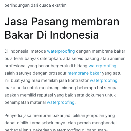
perlindungan dari cuaca ekstrim
:
kontraktor
Jasa Pasang membran
waterproofing
membran
Bakar Di Indonesia
bakar
di
Daerah
Di Indonesia, metode
waterproofing
dengan membrane bakar
NUSA
pula telah banyak diterapkan. ada servis pasang atau anemer
TENGGARA
profesional yang benar bergerak di bidang
waterproofing
TIMUR
salah satunya dengan prosedur
membrane bakar
yang satu
ini. buat yang mau memilah jasa kontraktor
waterproofing
maka perlu untuk menimang-nimang beberapa hal serupa
apakah memiliki reputasi yang baik serta dokumen untuk
penempatan material
waterproofing
.
Penyedia jasa membran bakar jadi pilihan jempolan yang
dapat dipilih karna sebelumnya telah pernah menghandel
berbagai jenis pekerjaan waterproofing di bangunan-