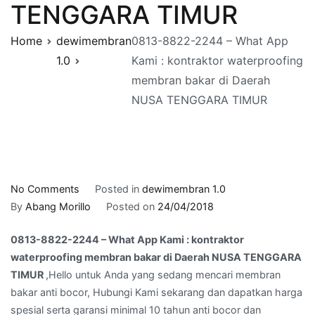
TENGGARA TIMUR
Home
dewimembran
0813-8822-2244 – What App
1.0
Kami : kontraktor waterproofing
membran bakar di Daerah
NUSA TENGGARA TIMUR
on
No Comments
Posted in
dewimembran 1.0
0813-
By
Abang Morillo
Posted on
24/04/2018
8822-
0813-8822-2244 – What App Kami : kontraktor
2244
waterproofing membran bakar di Daerah NUSA TENGGARA
–
TIMUR
,Hello untuk Anda yang sedang mencari membran
What
bakar anti bocor, Hubungi Kami sekarang dan dapatkan harga
App
spesial serta garansi minimal 10 tahun anti bocor dan
Kami