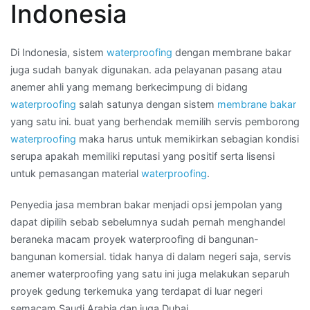
Indonesia
Daerah
BANTEN
Di Indonesia, sistem
waterproofing
dengan membrane bakar
juga sudah banyak digunakan. ada pelayanan pasang atau
anemer ahli yang memang berkecimpung di bidang
waterproofing
salah satunya dengan sistem
membrane bakar
yang satu ini. buat yang berhendak memilih servis pemborong
waterproofing
maka harus untuk memikirkan sebagian kondisi
serupa apakah memiliki reputasi yang positif serta lisensi
untuk pemasangan material
waterproofing
.
Penyedia jasa membran bakar menjadi opsi jempolan yang
dapat dipilih sebab sebelumnya sudah pernah menghandel
beraneka macam proyek waterproofing di bangunan-
bangunan komersial. tidak hanya di dalam negeri saja, servis
anemer waterproofing yang satu ini juga melakukan separuh
proyek gedung terkemuka yang terdapat di luar negeri
semacam Saudi Arabia dan juga Dubai.