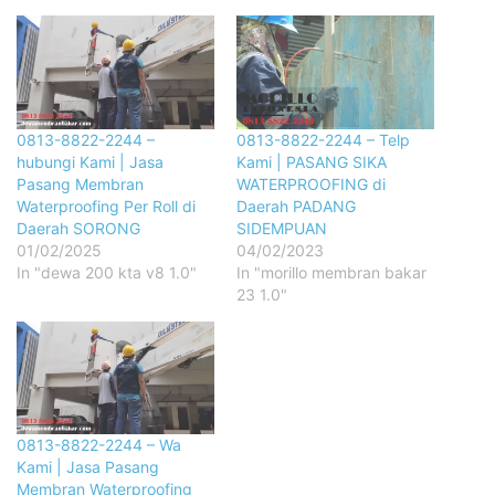
0813-8822-2244 –
0813-8822-2244 – Telp
hubungi Kami | Jasa
Kami | PASANG SIKA
Pasang Membran
WATERPROOFING di
Waterproofing Per Roll di
Daerah PADANG
Daerah SORONG
SIDEMPUAN
01/02/2025
04/02/2023
In "dewa 200 kta v8 1.0"
In "morillo membran bakar
23 1.0"
0813-8822-2244 – Wa
Kami | Jasa Pasang
Membran Waterproofing