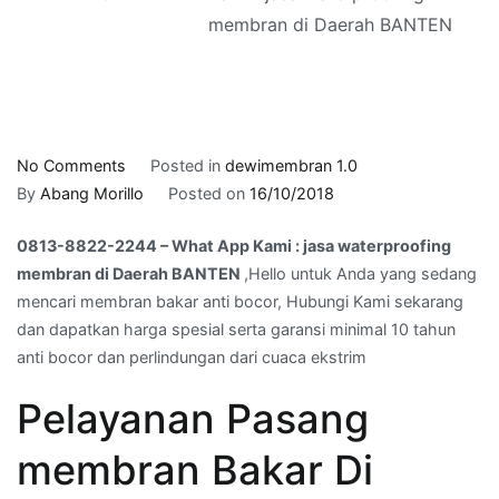
membran di Daerah BANTEN
on
No Comments
Posted in
dewimembran 1.0
0813-
By
Abang Morillo
Posted on
16/10/2018
8822-
0813-8822-2244 – What App Kami : jasa waterproofing
2244
membran di Daerah BANTEN
,Hello untuk Anda yang sedang
–
mencari membran bakar anti bocor, Hubungi Kami sekarang
What
dan dapatkan harga spesial serta garansi minimal 10 tahun
App
anti bocor dan perlindungan dari cuaca ekstrim
Kami
:
Pelayanan Pasang
jasa
waterproofing
membran Bakar Di
membran
di