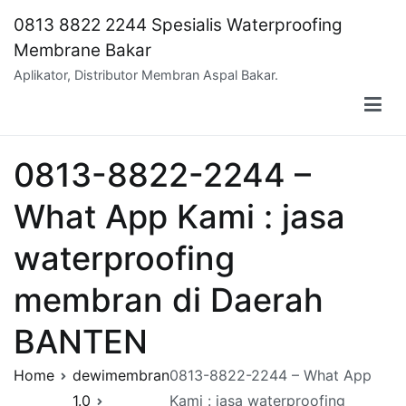
Skip
0813 8822 2244 Spesialis Waterproofing
to
Membrane Bakar
content
Aplikator, Distributor Membran Aspal Bakar.
0813-8822-2244 –
What App Kami : jasa
waterproofing
membran di Daerah
BANTEN
Home
dewimembran
0813-8822-2244 – What App
1.0
Kami : jasa waterproofing