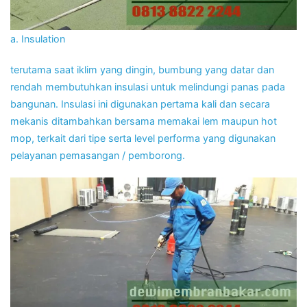
a. Insulation
terutama saat iklim yang dingin, bumbung yang datar dan
rendah membutuhkan insulasi untuk melindungi panas pada
bangunan. Insulasi ini digunakan pertama kali dan secara
mekanis ditambahkan bersama memakai lem maupun hot
mop, terkait dari tipe serta level performa yang digunakan
pelayanan pemasangan / pemborong.