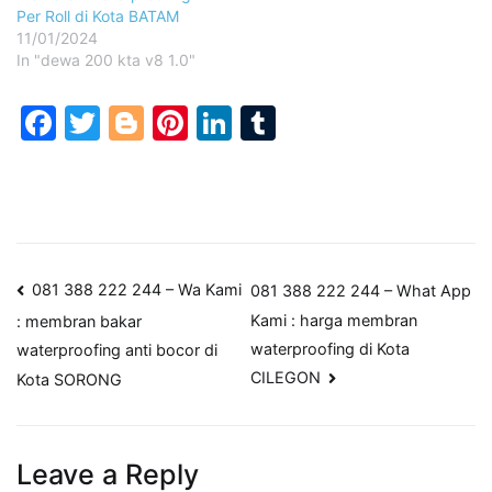
Per Roll di Kota BATAM
11/01/2024
In "dewa 200 kta v8 1.0"
Facebook
Twitter
Blogger
Pinterest
LinkedIn
Tumblr
Post
081 388 222 244 – Wa Kami
081 388 222 244 – What App
Kami : harga membran
: membran bakar
navigation
waterproofing di Kota
waterproofing anti bocor di
CILEGON
Kota SORONG
Leave a Reply