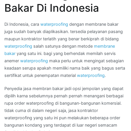
membran
Bakar Di Indonesia
aspal
bakar
di
Di Indonesia, cara
waterproofing
dengan membrane bakar
Daerah
juga sudah banyak diaplikasikan. tersedia pelayanan pasang
PAGAR
maupun kontraktor terlatih yang benar berkiprah di bidang
ALAM
waterproofing
salah satunya dengan metode
membrane
bakar
yang satu ini. bagi yang berhendak memilah servis
anemer
waterproofing
maka perlu untuk mengingat sebagian
keadaan serupa apakah memiliki nama baik yang bagus serta
sertifikat untuk penempatan material
waterproofing
.
Penyedia jasa membran bakar jadi opsi jempolan yang dapat
dipilih karna sebelumnya pernah pernah menangani berbagai
rupa order waterproofing di bangunan-bangunan komersial.
tidak cuma di dalam negeri saja, jasa kontraktor
waterproofing yang satu ini pun melakukan beberapa order
bangunan kondang yang terdapat di luar negeri semacam