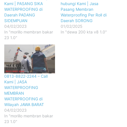
Kami | PASANG SIKA
hubungi Kami | Jasa
WATERPROOFING di
Pasang Membran
Daerah PADANG
Waterproofing Per Roll di
SIDEMPUAN
Daerah SORONG
04/02/2023
01/02/2025
In "morillo membran bakar
In "dewa 200 kta v8 1.0"
23 1.0"
0813-8822-2244 – Call
Kami | JASA
WATERPROOFING
MEMBRAN
WATERPROOFING di
Wilayah JAWA BARAT
04/02/2023
In "morillo membran bakar
23 1.0"