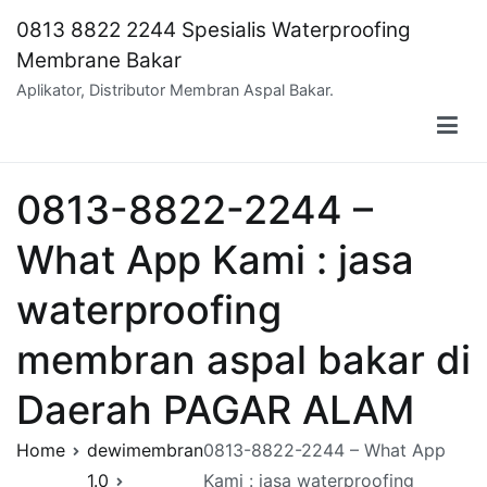
Skip
0813 8822 2244 Spesialis Waterproofing
to
Membrane Bakar
content
Aplikator, Distributor Membran Aspal Bakar.
0813-8822-2244 –
What App Kami : jasa
waterproofing
membran aspal bakar di
Daerah PAGAR ALAM
Home
dewimembran
0813-8822-2244 – What App
1.0
Kami : jasa waterproofing