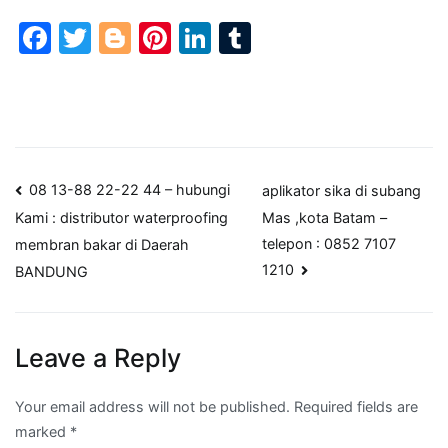
Facebook
Twitter
Blogger
Pinterest
LinkedIn
Tumblr
Post
08 13-88 22-22 44 – hubungi
aplikator sika di subang
Mas ,kota Batam –
Kami : distributor waterproofing
navigation
telepon : 0852 7107
membran bakar di Daerah
1210
BANDUNG
Leave a Reply
Your email address will not be published.
Required fields are
marked
*