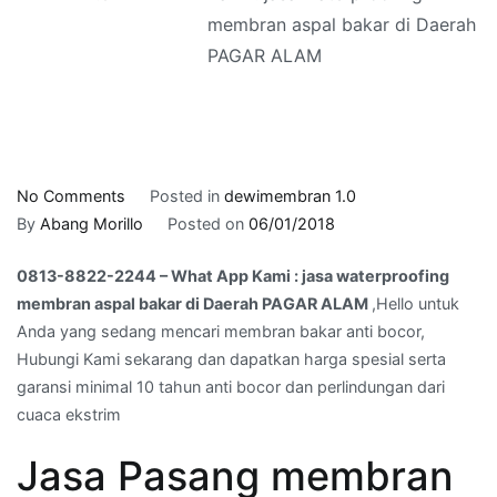
membran aspal bakar di Daerah
PAGAR ALAM
on
No Comments
Posted in
dewimembran 1.0
0813-
By
Abang Morillo
Posted on
06/01/2018
8822-
0813-8822-2244 – What App Kami : jasa waterproofing
2244
membran aspal bakar di Daerah PAGAR ALAM
,Hello untuk
–
Anda yang sedang mencari membran bakar anti bocor,
What
Hubungi Kami sekarang dan dapatkan harga spesial serta
App
garansi minimal 10 tahun anti bocor dan perlindungan dari
Kami
cuaca ekstrim
:
jasa
Jasa Pasang membran
waterproofing