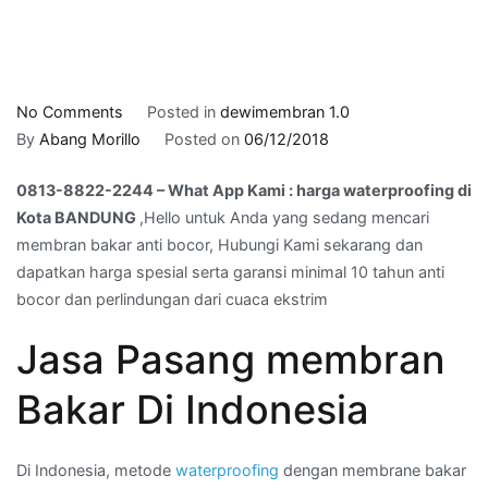
on
No Comments
Posted in
dewimembran 1.0
0813-
By
Abang Morillo
Posted on
06/12/2018
8822-
0813-8822-2244 – What App Kami : harga waterproofing di
2244
Kota BANDUNG
,Hello untuk Anda yang sedang mencari
–
membran bakar anti bocor, Hubungi Kami sekarang dan
What
dapatkan harga spesial serta garansi minimal 10 tahun anti
App
bocor dan perlindungan dari cuaca ekstrim
Kami
:
Jasa Pasang membran
harga
waterproofing
Bakar Di Indonesia
di
Kota
BANDUNG
Di Indonesia, metode
waterproofing
dengan membrane bakar