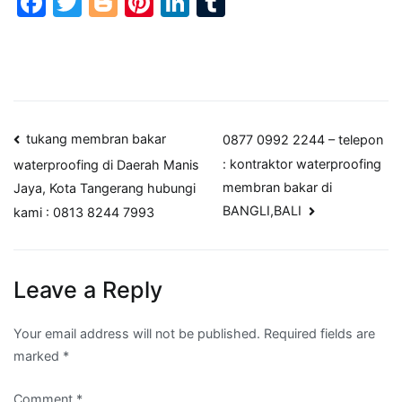
Facebook
Twitter
Blogger
Pinterest
LinkedIn
Tumblr
Post
tukang membran bakar
0877 0992 2244 – telepon
: kontraktor waterproofing
waterproofing di Daerah Manis
navigation
membran bakar di
Jaya, Kota Tangerang hubungi
BANGLI,BALI
kami : 0813 8244 7993
Leave a Reply
Your email address will not be published.
Required fields are
marked
*
Comment
*