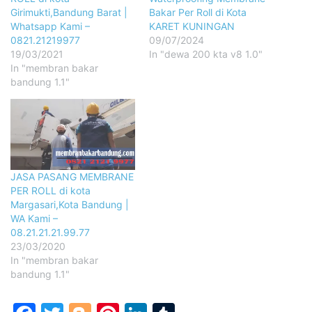
Girimukti,Bandung Barat |
Bakar Per Roll di Kota
Whatsapp Kami –
KARET KUNINGAN
0821.21219977
09/07/2024
19/03/2021
In "dewa 200 kta v8 1.0"
In "membran bakar
bandung 1.1"
JASA PASANG MEMBRANE
PER ROLL di kota
Margasari,Kota Bandung |
WA Kami –
08.21.21.21.99.77
23/03/2020
In "membran bakar
bandung 1.1"