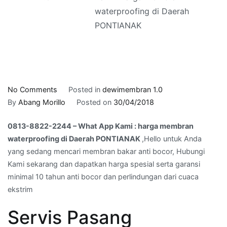
waterproofing di Daerah
PONTIANAK
on
No Comments
Posted in
dewimembran 1.0
0813-
By
Abang Morillo
Posted on
30/04/2018
8822-
0813-8822-2244 – What App Kami : harga membran
2244
waterproofing di Daerah PONTIANAK
,Hello untuk Anda
–
yang sedang mencari membran bakar anti bocor, Hubungi
What
Kami sekarang dan dapatkan harga spesial serta garansi
App
minimal 10 tahun anti bocor dan perlindungan dari cuaca
Kami
ekstrim
:
harga
Servis Pasang
membran