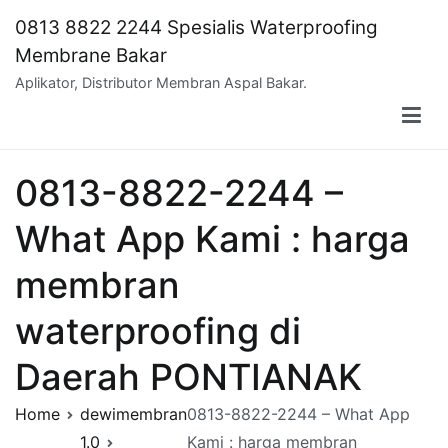
Skip
0813 8822 2244 Spesialis Waterproofing
to
Membrane Bakar
content
Aplikator, Distributor Membran Aspal Bakar.
0813-8822-2244 –
What App Kami : harga
membran
waterproofing di
Daerah PONTIANAK
Home
dewimembran
0813-8822-2244 – What App
1.0
Kami : harga membran