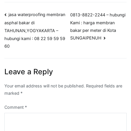
Post
jasa waterproofing membran
0813-8822-2244 – hubungi
Kami : harga membran
asphal bakar di
navigation
bakar per meter di Kota
TAHUNAN,YOGYAKARTA –
SUNGAIPENUH
hubungi kami : 08 22 59 59 59
60
Leave a Reply
Your email address will not be published.
Required fields are
marked
*
Comment
*