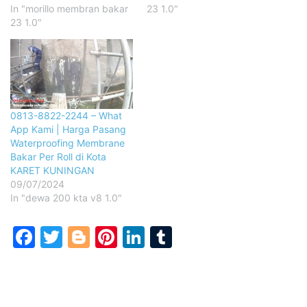
In "morillo membran bakar
23 1.0"
23 1.0"
0813-8822-2244 – What
App Kami | Harga Pasang
Waterproofing Membrane
Bakar Per Roll di Kota
KARET KUNINGAN
09/07/2024
In "dewa 200 kta v8 1.0"
Facebook
Twitter
Blogger
Pinterest
LinkedIn
Tumblr