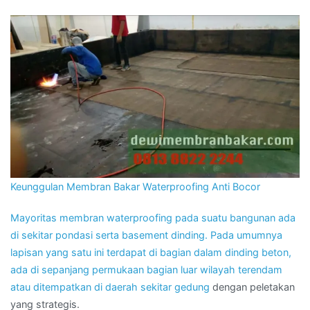
Keunggulan Membran Bakar Waterproofing Anti Bocor
Mayoritas membran waterproofing pada suatu bangunan ada
di sekitar pondasi serta basement dinding. Pada umumnya
lapisan yang satu ini terdapat di bagian dalam dinding beton,
ada di sepanjang permukaan bagian luar wilayah terendam
atau ditempatkan di daerah sekitar
gedung
dengan peletakan
yang strategis.