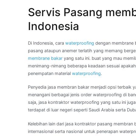
What
Servis Pasang memb
App
Kami
Indonesia
:
harga
asphal
Di Indonesia, cara
waterproofing
dengan membrane bak
bakar
pasang ataupun anemer terlatih yang memang berge
per
membrane bakar
yang satu ini. buat yang mau memil
meter
menimang-nimang beberapa keadaan sesuai apakah me
di
penempatan material
waterproofing
.
Kota
Penyedia jasa membran bakar menjadi opsi terbaik y
PADANG
menangani berbagai jenis order waterproofing di ba
saja, jasa kontraktor waterproofing yang satu ini 
terdapat di luar negeri seperti Saudi Arabia serta Duba
Kelebihan lain dari jasa kontraktor pasang membran b
internasional serta nasional untuk penerapan waterpr