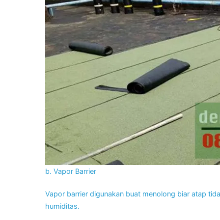
b. Vapor Barrier
Vapor barrier digunakan buat menolong biar atap t
humiditas.