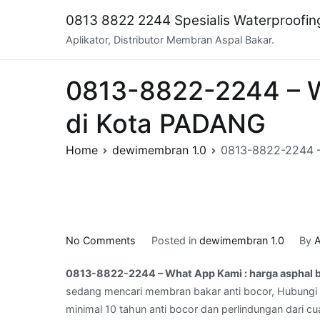
Skip
0813 8822 2244 Spesialis Waterproofi
to
Aplikator, Distributor Membran Aspal Bakar.
content
0813-8822-2244 – W
di Kota PADANG
Home
dewimembran 1.0
0813-8822-2244 –
on
No Comments
Posted in
dewimembran 1.0
By
A
0813-
0813-8822-2244 – What App Kami : harga asphal 
8822-
sedang mencari membran bakar anti bocor, Hubungi 
2244
minimal 10 tahun anti bocor dan perlindungan dari cu
–