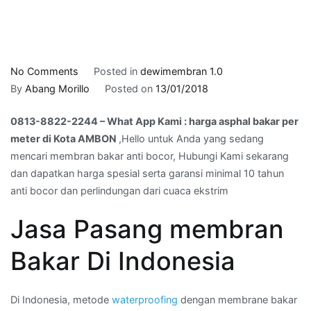
on
No Comments
Posted in
dewimembran 1.0
0813-
By
Abang Morillo
Posted on
13/01/2018
8822-
0813-8822-2244 – What App Kami : harga asphal bakar per
2244
meter di Kota AMBON
,Hello untuk Anda yang sedang
–
mencari membran bakar anti bocor, Hubungi Kami sekarang
What
dan dapatkan harga spesial serta garansi minimal 10 tahun
App
anti bocor dan perlindungan dari cuaca ekstrim
Kami
:
Jasa Pasang membran
harga
asphal
Bakar Di Indonesia
bakar
per
meter
Di Indonesia, metode
waterproofing
dengan membrane bakar