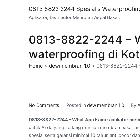
Skip
0813 8822 2244 Spesialis Waterproofi
to
Aplikator, Distributor Membran Aspal Bakar.
content
0813-8822-2244 – W
waterproofing di K
Home
dewimembran 1.0
0813-8822-2244 –
on
No Comments
Posted in
dewimembran 1.0
By
A
0813-
0813-8822-2244 – What App Kami : aplikator me
8822-
untuk Anda yang sedang mencari membran bakar ant
2244
spesial serta garansi minimal 10 tahun anti bocor da
–