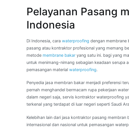
What
Pelayanan Pasang m
App
Kami
Indonesia
:
aplikator
membran
Di Indonesia, cara
waterproofing
dengan membrane bak
waterproofing
pasang atau kontraktor profesional yang memang be
di
metode
membrane bakar
yang satu ini. bagi yang 
Kota
untuk menimang-nimang sebagian keadaan serupa apa
SULAWESI
pemasangan material
waterproofing
.
UTARA
Penyedia jasa membran bakar menjadi preferensi ter
pernah menghandel bermacam rupa pekerjaan waterp
dalam negeri saja, servis kontraktor waterproofing 
terkenal yang terdapat di luar negeri seperti Saudi Ar
Kelebihan lain dari jasa kontraktor pasang membran ba
internasional dan nasional untuk pemasangan waterp