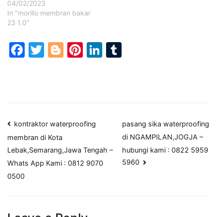
04/02/2023
In "morillo membran bakar
23 1.0"
Facebook
Twitter
Blogger
Pinterest
LinkedIn
Tumblr
Post
kontraktor waterproofing
pasang sika waterproofing
di NGAMPILAN,JOGJA –
membran di Kota
navigation
hubungi kami : 0822 5959
Lebak,Semarang,Jawa Tengah –
5960
Whats App Kami : 0812 9070
0500