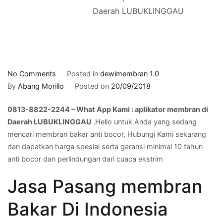
Daerah LUBUKLINGGAU
on
No Comments
Posted in
dewimembran 1.0
0813-
By
Abang Morillo
Posted on
20/09/2018
8822-
0813-8822-2244 – What App Kami : aplikator membran di
2244
Daerah LUBUKLINGGAU
,Hello untuk Anda yang sedang
–
mencari membran bakar anti bocor, Hubungi Kami sekarang
What
dan dapatkan harga spesial serta garansi minimal 10 tahun
App
anti bocor dan perlindungan dari cuaca ekstrim
Kami
:
Jasa Pasang membran
aplikator
membran
Bakar Di Indonesia
di
Daerah