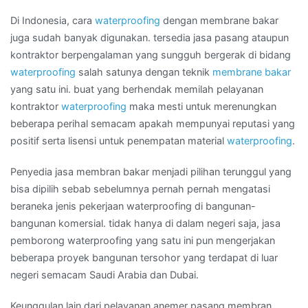
LUBUKLINGGAU
Di Indonesia, cara
waterproofing
dengan membrane bakar
juga sudah banyak digunakan. tersedia jasa pasang ataupun
kontraktor berpengalaman yang sungguh bergerak di bidang
waterproofing
salah satunya dengan teknik
membrane bakar
yang satu ini. buat yang berhendak memilah pelayanan
kontraktor
waterproofing
maka mesti untuk merenungkan
beberapa perihal semacam apakah mempunyai reputasi yang
positif serta lisensi untuk penempatan material
waterproofing
.
Penyedia jasa membran bakar menjadi pilihan terunggul yang
bisa dipilih sebab sebelumnya pernah pernah mengatasi
beraneka jenis pekerjaan waterproofing di bangunan-
bangunan komersial. tidak hanya di dalam negeri saja, jasa
pemborong waterproofing yang satu ini pun mengerjakan
beberapa proyek bangunan tersohor yang terdapat di luar
negeri semacam Saudi Arabia dan Dubai.
Keunggulan lain dari pelayanan anemer pasang membran