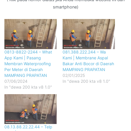
smartphone)
0813-8822-2244 – What
081.388.222.244 – Wa
App Kami | Pasang
Kami | Membrane Aspal
Membran Waterproofing
Bakar Anti Bocor di Daerah
Per Meter di Daerah
MAMPANG PRAPATAN
MAMPANG PRAPATAN
02/01/2025
07/06/2024
In "dewa 200 kta v8 1.0"
In "dewa 200 kta v8 1.0"
08.13.88.22.22.44 – Telp