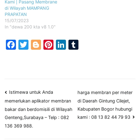
Kami | Pasang Membrane
di Wilayah MAMPANG
PRAPATAN
15/07/2023
In "dewa 200 kta v8 1.0"
Facebook
Twitter
Blogger
Pinterest
LinkedIn
Tumblr
Post
Istimewa untuk Anda
harga membran per meter
di Daerah Gintung Cilejet,
memerlukan aplikator membran
navigation
Kabupaten Bogor hubungi
bakar dan berdomisili di Wilayah
kami : 08 13 82 44 79 93
Genteng,Surabaya – Telp : 082
136 369 988.