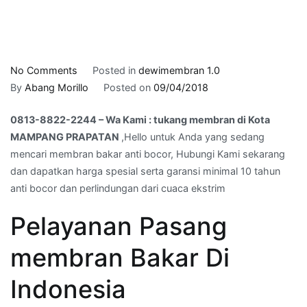
on
No Comments
Posted in
dewimembran 1.0
0813-
By
Abang Morillo
Posted on
09/04/2018
8822-
0813-8822-2244 – Wa Kami : tukang membran di Kota
2244
MAMPANG PRAPATAN
,Hello untuk Anda yang sedang
–
mencari membran bakar anti bocor, Hubungi Kami sekarang
Wa
dan dapatkan harga spesial serta garansi minimal 10 tahun
Kami
anti bocor dan perlindungan dari cuaca ekstrim
:
tukang
Pelayanan Pasang
membran
di
membran Bakar Di
Kota
MAMPANG
Indonesia
PRAPATAN