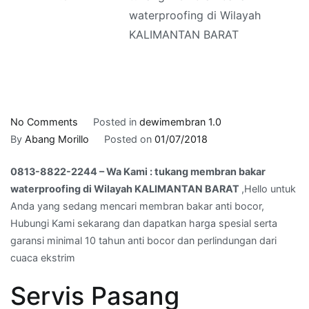
waterproofing di Wilayah
KALIMANTAN BARAT
on
No Comments
Posted in
dewimembran 1.0
0813-
By
Abang Morillo
Posted on
01/07/2018
8822-
0813-8822-2244 – Wa Kami : tukang membran bakar
2244
waterproofing di Wilayah KALIMANTAN BARAT
,Hello untuk
–
Anda yang sedang mencari membran bakar anti bocor,
Wa
Hubungi Kami sekarang dan dapatkan harga spesial serta
Kami
garansi minimal 10 tahun anti bocor dan perlindungan dari
:
cuaca ekstrim
tukang
membran
Servis Pasang
bakar