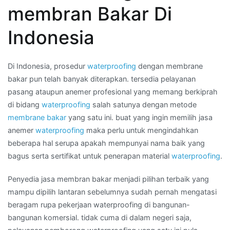
waterproofing
membran Bakar Di
di
Wilayah
Indonesia
KALIMANTAN
BARAT
Di Indonesia, prosedur
waterproofing
dengan membrane
bakar pun telah banyak diterapkan. tersedia pelayanan
pasang ataupun anemer profesional yang memang berkiprah
di bidang
waterproofing
salah satunya dengan metode
membrane bakar
yang satu ini. buat yang ingin memilih jasa
anemer
waterproofing
maka perlu untuk mengindahkan
beberapa hal serupa apakah mempunyai nama baik yang
bagus serta sertifikat untuk penerapan material
waterproofing
.
Penyedia jasa membran bakar menjadi pilihan terbaik yang
mampu dipilih lantaran sebelumnya sudah pernah mengatasi
beragam rupa pekerjaan waterproofing di bangunan-
bangunan komersial. tidak cuma di dalam negeri saja,