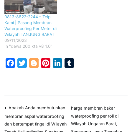
0813-8822-2244 – Telp
Kami | Pasang Membran
Waterproofing Per Meter di
Wilayah TANJUNG BARAT
09/11/2023
In "dewa 200 kta v8 1.0"
Facebook
Twitter
Blogger
Pinterest
LinkedIn
Tumblr
Post
Apakah Anda membutuhkan
harga membran bakar
waterproofing per roll di
membran aspal waterproofing
navigation
Wilayah Ungaran Barat,
dan bertempat tingal di Wilayah
Semarang,Jawa Tengah –
Tanah Kalikedinding,Surabaya –