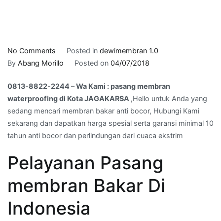
on
No Comments
Posted in
dewimembran 1.0
0813-
By
Abang Morillo
Posted on
04/07/2018
8822-
0813-8822-2244 – Wa Kami : pasang membran
2244
waterproofing di Kota JAGAKARSA
,Hello untuk Anda yang
–
sedang mencari membran bakar anti bocor, Hubungi Kami
Wa
sekarang dan dapatkan harga spesial serta garansi minimal 10
Kami
tahun anti bocor dan perlindungan dari cuaca ekstrim
:
pasang
Pelayanan Pasang
membran
waterproofing
membran Bakar Di
di
Kota
Indonesia
JAGAKARSA