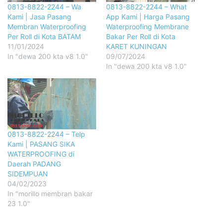
0813-8822-2244 – Wa
0813-8822-2244 – What
Kami | Jasa Pasang
App Kami | Harga Pasang
Membran Waterproofing
Waterproofing Membrane
Per Roll di Kota BATAM
Bakar Per Roll di Kota
11/01/2024
KARET KUNINGAN
In "dewa 200 kta v8 1.0"
09/07/2024
In "dewa 200 kta v8 1.0"
0813-8822-2244 – Telp
Kami | PASANG SIKA
WATERPROOFING di
Daerah PADANG
SIDEMPUAN
04/02/2023
In "morillo membran bakar
23 1.0"