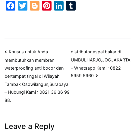
Facebook
Twitter
Blogger
Pinterest
LinkedIn
Tumblr
Post
Khusus untuk Anda
distributor aspal bakar di
UMBULHARJO,JOGJAKARTA
membutuhkan membran
navigation
– Whatsapp Kami : 0822
waterproofing anti bocor dan
5959 5960
bertempat tingal di Wilayah
Tambak Osowilangun,Surabaya
– Hubungi Kami : 0821 36 36 99
88.
Leave a Reply