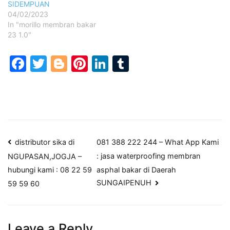
SIDEMPUAN
04/02/2023
In "morillo membran bakar
23 1.0"
Facebook
Twitter
Blogger
Pinterest
LinkedIn
Tumblr
Post
distributor sika di
081 388 222 244 – What App Kami
: jasa waterproofing membran
NGUPASAN,JOGJA –
navigation
asphal bakar di Daerah
hubungi kami : 08 22 59
SUNGAIPENUH
59 59 60
Leave a Reply