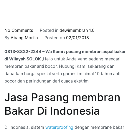
on
No Comments
Posted in
dewimembran 1.0
0813-
By
Abang Morillo
Posted on
02/01/2018
8822-
0813-8822-2244 – Wa Kami : pasang membran aspal bakar
2244
di Wilayah SOLOK
,Hello untuk Anda yang sedang mencari
–
membran bakar anti bocor, Hubungi Kami sekarang dan
Wa
dapatkan harga spesial serta garansi minimal 10 tahun anti
Kami
bocor dan perlindungan dari cuaca ekstrim
:
pasang
Jasa Pasang membran
membran
aspal
Bakar Di Indonesia
bakar
di
Wilayah
Di Indonesia, sistem
waterproofing
dengan membrane bakar