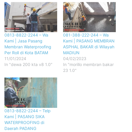
0813-8822-2244 – Wa
081-388-222-244 – Wa
Kami | Jasa Pasang
Kami | PASANG MEMBRAN
Membran Waterproofing
ASPHAL BAKAR di Wilayah
Per Roll di Kota BATAM
MADIUN
11/01/2024
04/02/2023
In "dewa 200 kta v8 1.0"
In "morillo membran bakar
23 1.0"
0813-8822-2244 – Telp
Kami | PASANG SIKA
WATERPROOFING di
Daerah PADANG