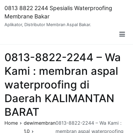
Skip
0813 8822 2244 Spesialis Waterproofing
to
Membrane Bakar
content
Aplikator, Distributor Membran Aspal Bakar.
0813-8822-2244 – Wa
Kami : membran aspal
waterproofing di
Daerah KALIMANTAN
BARAT
Home
dewimembran
0813-8822-2244 – Wa Kami :
1.0
membran aspal waterproofing