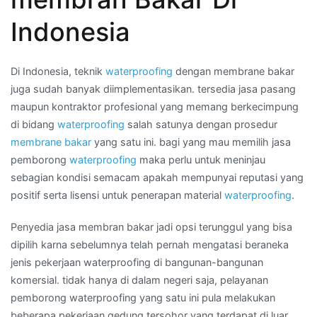
KALIMANTAN
Indonesia
BARAT
Di Indonesia, teknik
waterproofing
dengan membrane bakar
juga sudah banyak diimplementasikan. tersedia jasa pasang
maupun kontraktor profesional yang memang berkecimpung
di bidang
waterproofing
salah satunya dengan prosedur
membrane bakar
yang satu ini. bagi yang mau memilih jasa
pemborong
waterproofing
maka perlu untuk meninjau
sebagian kondisi semacam apakah mempunyai reputasi yang
positif serta lisensi untuk penerapan material
waterproofing
.
Penyedia jasa membran bakar jadi opsi terunggul yang bisa
dipilih karna sebelumnya telah pernah mengatasi beraneka
jenis pekerjaan waterproofing di bangunan-bangunan
komersial. tidak hanya di dalam negeri saja, pelayanan
pemborong waterproofing yang satu ini pula melakukan
beberapa pekerjaan gedung tersohor yang terdapat di luar