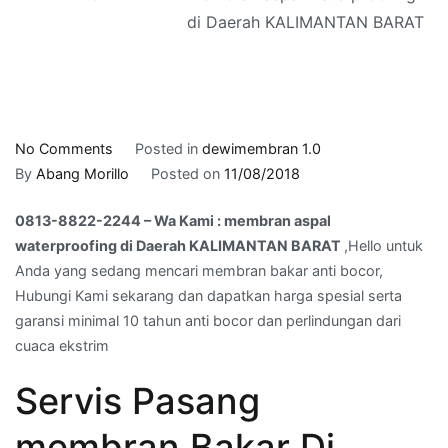
di Daerah KALIMANTAN BARAT
on
No Comments
Posted in
dewimembran 1.0
0813-
By
Abang Morillo
Posted on
11/08/2018
8822-
0813-8822-2244 – Wa Kami : membran aspal
2244
waterproofing di Daerah KALIMANTAN BARAT
,Hello untuk
–
Anda yang sedang mencari membran bakar anti bocor,
Wa
Hubungi Kami sekarang dan dapatkan harga spesial serta
Kami
garansi minimal 10 tahun anti bocor dan perlindungan dari
:
cuaca ekstrim
membran
aspal
Servis Pasang
waterproofing
di
membran Bakar Di
Daerah