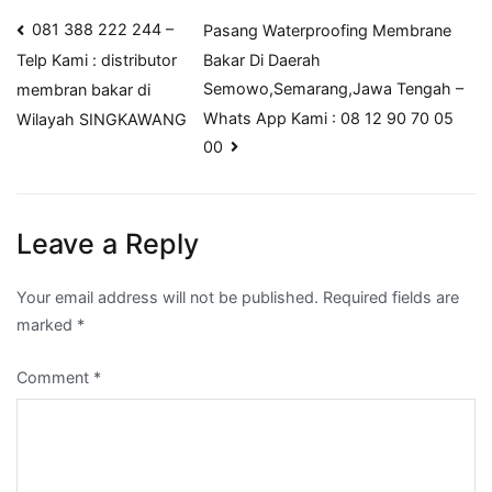
Post
081 388 222 244 –
Pasang Waterproofing Membrane
Bakar Di Daerah
Telp Kami : distributor
navigation
Semowo,Semarang,Jawa Tengah –
membran bakar di
Whats App Kami : 08 12 90 70 05
Wilayah SINGKAWANG
00
Leave a Reply
Your email address will not be published.
Required fields are
marked
*
Comment
*