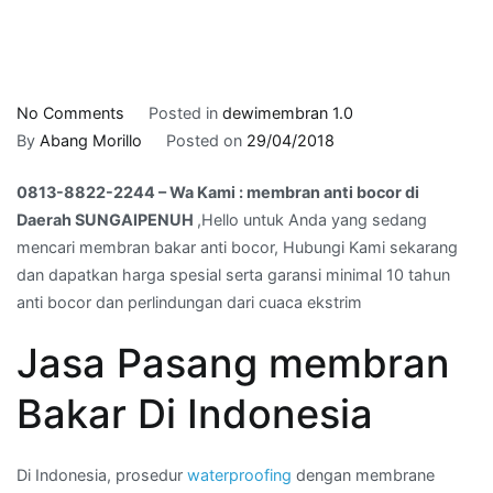
on
No Comments
Posted in
dewimembran 1.0
0813-
By
Abang Morillo
Posted on
29/04/2018
8822-
0813-8822-2244 – Wa Kami : membran anti bocor di
2244
Daerah SUNGAIPENUH
,Hello untuk Anda yang sedang
–
mencari membran bakar anti bocor, Hubungi Kami sekarang
Wa
dan dapatkan harga spesial serta garansi minimal 10 tahun
Kami
anti bocor dan perlindungan dari cuaca ekstrim
:
membran
Jasa Pasang membran
anti
bocor
Bakar Di Indonesia
di
Daerah
SUNGAIPENUH
Di Indonesia, prosedur
waterproofing
dengan membrane