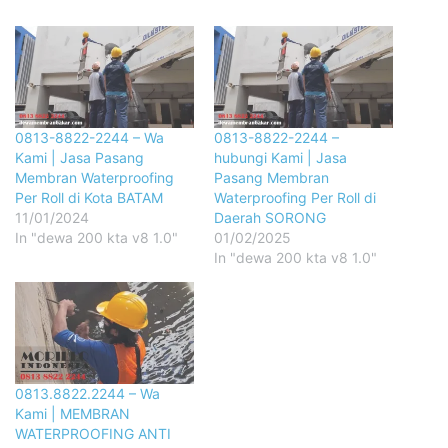
0813-8822-2244 – Wa
0813-8822-2244 –
Kami | Jasa Pasang
hubungi Kami | Jasa
Membran Waterproofing
Pasang Membran
Per Roll di Kota BATAM
Waterproofing Per Roll di
11/01/2024
Daerah SORONG
In "dewa 200 kta v8 1.0"
01/02/2025
In "dewa 200 kta v8 1.0"
0813.8822.2244 – Wa
Kami | MEMBRAN
WATERPROOFING ANTI