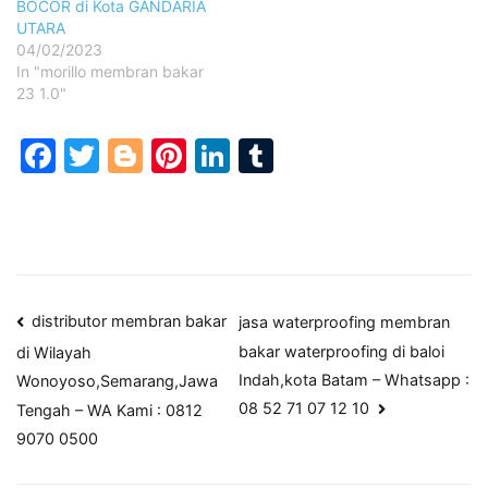
BOCOR di Kota GANDARIA
UTARA
04/02/2023
In "morillo membran bakar
23 1.0"
Facebook
Twitter
Blogger
Pinterest
LinkedIn
Tumblr
Post
distributor membran bakar
jasa waterproofing membran
bakar waterproofing di baloi
di Wilayah
navigation
Indah,kota Batam – Whatsapp :
Wonoyoso,Semarang,Jawa
08 52 71 07 12 10
Tengah – WA Kami : 0812
9070 0500