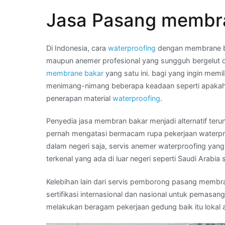
Wa
Jasa Pasang membra
Kami
:
jual
Di Indonesia, cara
waterproofing
dengan membrane ba
membran
maupun anemer profesional yang sungguh bergelut 
aspal
membrane bakar
yang satu ini. bagi yang ingin memi
bakar
menimang-nimang beberapa keadaan seperti apakah
di
penerapan material
waterproofing
.
Daerah
ACEH
Penyedia jasa membran bakar menjadi alternatif ter
pernah mengatasi bermacam rupa pekerjaan waterpro
dalam negeri saja, servis anemer waterproofing yan
terkenal yang ada di luar negeri seperti Saudi Arabia 
Kelebihan lain dari servis pemborong pasang membra
sertifikasi internasional dan nasional untuk pemasan
melakukan beragam pekerjaan gedung baik itu lokal 