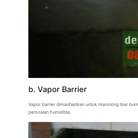
b. Vapor Barrier
Vapor barrier dimanfaatkan untuk menolong biar b
persoalan humiditas.