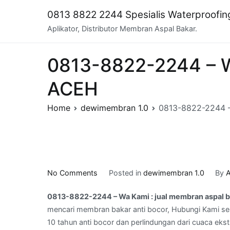
Skip
0813 8822 2244 Spesialis Waterproofi
to
Aplikator, Distributor Membran Aspal Bakar.
content
0813-8822-2244 – Wa
ACEH
Home
dewimembran 1.0
0813-8822-2244 –
on
No Comments
Posted in
dewimembran 1.0
By
A
0813-
0813-8822-2244 – Wa Kami : jual membran aspal 
8822-
mencari membran bakar anti bocor, Hubungi Kami sek
2244
10 tahun anti bocor dan perlindungan dari cuaca ekst
–