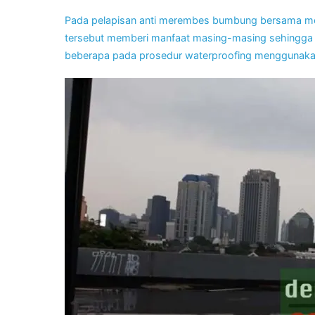
Pada pelapisan anti merembes bumbung bersama memb
tersebut memberi manfaat masing-masing sehingga bi
beberapa pada prosedur waterproofing menggunaka