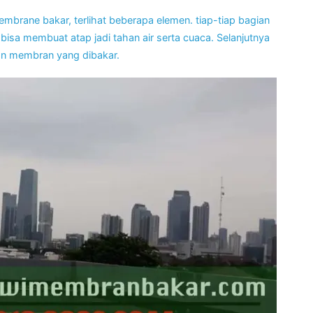
rane bakar, terlihat beberapa elemen. tiap-tiap bagian
sa membuat atap jadi tahan air serta cuaca. Selanjutnya
n membran yang dibakar.