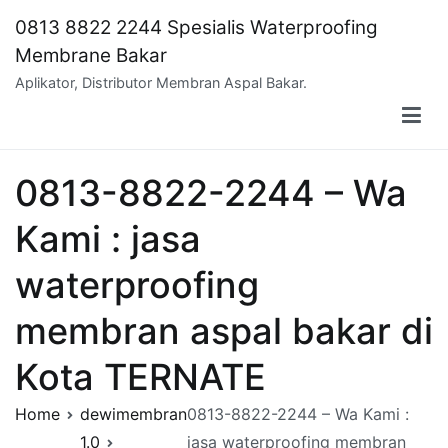
Skip
0813 8822 2244 Spesialis Waterproofing
to
Membrane Bakar
content
Aplikator, Distributor Membran Aspal Bakar.
0813-8822-2244 – Wa
Kami : jasa
waterproofing
membran aspal bakar di
Kota TERNATE
Home
dewimembran
0813-8822-2244 – Wa Kami :
1.0
jasa waterproofing membran