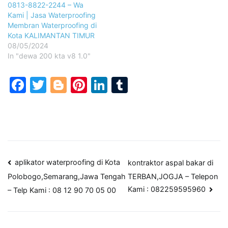
0813-8822-2244 – Wa
Kami | Jasa Waterproofing
Membran Waterproofing di
Kota KALIMANTAN TIMUR
08/05/2024
In "dewa 200 kta v8 1.0"
Facebook
Twitter
Blogger
Pinterest
LinkedIn
Tumblr
Post
aplikator waterproofing di Kota
kontraktor aspal bakar di
TERBAN,JOGJA – Telepon
Polobogo,Semarang,Jawa Tengah
navigation
Kami : 082259595960
– Telp Kami : 08 12 90 70 05 00