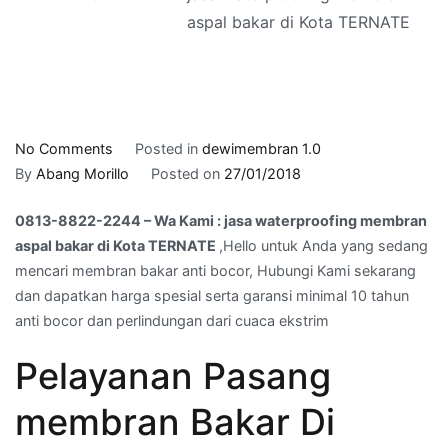
aspal bakar di Kota TERNATE
on
No Comments
Posted in
dewimembran 1.0
0813-
By
Abang Morillo
Posted on
27/01/2018
8822-
0813-8822-2244 – Wa Kami : jasa waterproofing membran
2244
aspal bakar di Kota TERNATE
,Hello untuk Anda yang sedang
–
mencari membran bakar anti bocor, Hubungi Kami sekarang
Wa
dan dapatkan harga spesial serta garansi minimal 10 tahun
Kami
anti bocor dan perlindungan dari cuaca ekstrim
:
jasa
Pelayanan Pasang
waterproofing
membran
membran Bakar Di
aspal
bakar