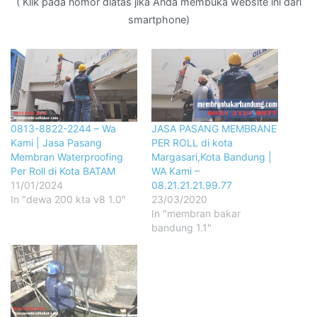
( Klik pada nomor diatas jika Anda membuka website ini dari
smartphone)
0813-8822-2244 – Wa
JASA PASANG MEMBRANE
Kami | Jasa Pasang
PER ROLL di kota
Membran Waterproofing
Margasari,Kota Bandung |
Per Roll di Kota BATAM
WA Kami –
11/01/2024
08.21.21.21.99.77
In "dewa 200 kta v8 1.0"
23/03/2020
In "membran bakar
bandung 1.1"