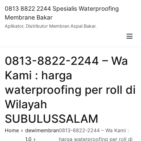
Skip
0813 8822 2244 Spesialis Waterproofing
to
Membrane Bakar
content
Aplikator, Distributor Membran Aspal Bakar.
0813-8822-2244 – Wa
Kami : harga
waterproofing per roll di
Wilayah
SUBULUSSALAM
Home
dewimembran
0813-8822-2244 – Wa Kami :
1.0
harga waterproofing per roll di