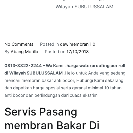
Wilayah SUBULUSSALAM
on
No Comments
Posted in
dewimembran 1.0
0813-
By
Abang Morillo
Posted on
17/10/2018
8822-
0813-8822-2244 – Wa Kami : harga waterproofing per roll
2244
di Wilayah SUBULUSSALAM
,Hello untuk Anda yang sedang
–
mencari membran bakar anti bocor, Hubungi Kami sekarang
Wa
dan dapatkan harga spesial serta garansi minimal 10 tahun
Kami
anti bocor dan perlindungan dari cuaca ekstrim
:
harga
Servis Pasang
waterproofing
per
membran Bakar Di
roll
di