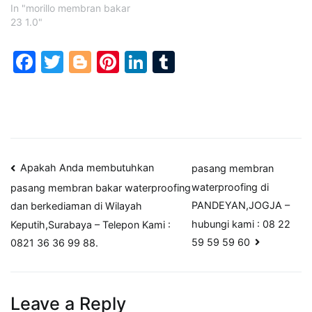
In "morillo membran bakar
23 1.0"
Facebook
Twitter
Blogger
Pinterest
LinkedIn
Tumblr
Post
Apakah Anda membutuhkan
pasang membran
waterproofing di
pasang membran bakar waterproofing
navigation
PANDEYAN,JOGJA –
dan berkediaman di Wilayah
hubungi kami : 08 22
Keputih,Surabaya – Telepon Kami :
59 59 59 60
0821 36 36 99 88.
Leave a Reply