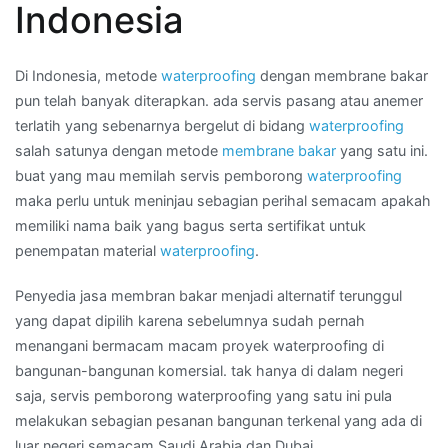
Indonesia
Wilayah
SUBULUSSALAM
Di Indonesia, metode
waterproofing
dengan membrane bakar
pun telah banyak diterapkan. ada servis pasang atau anemer
terlatih yang sebenarnya bergelut di bidang
waterproofing
salah satunya dengan metode
membrane bakar
yang satu ini.
buat yang mau memilah servis pemborong
waterproofing
maka perlu untuk meninjau sebagian perihal semacam apakah
memiliki nama baik yang bagus serta sertifikat untuk
penempatan material
waterproofing
.
Penyedia jasa membran bakar menjadi alternatif terunggul
yang dapat dipilih karena sebelumnya sudah pernah
menangani bermacam macam proyek waterproofing di
bangunan-bangunan komersial. tak hanya di dalam negeri
saja, servis pemborong waterproofing yang satu ini pula
melakukan sebagian pesanan bangunan terkenal yang ada di
luar negeri semacam Saudi Arabia dan Dubai.